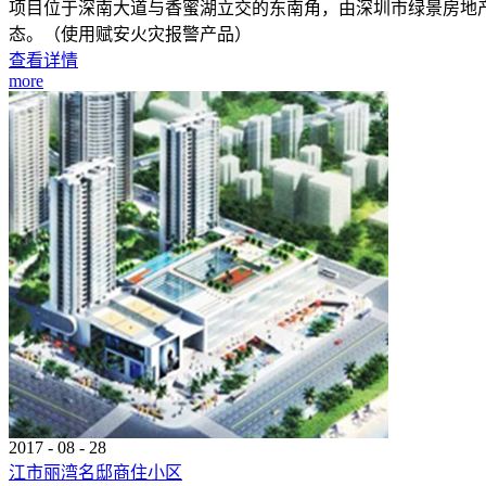
项目位于深南大道与香蜜湖立交的东南角，由深圳市绿景房地
态。（使用赋安火灾报警产品）
查看详情
more
2017
-
08
-
28
江市丽湾名邸商住小区