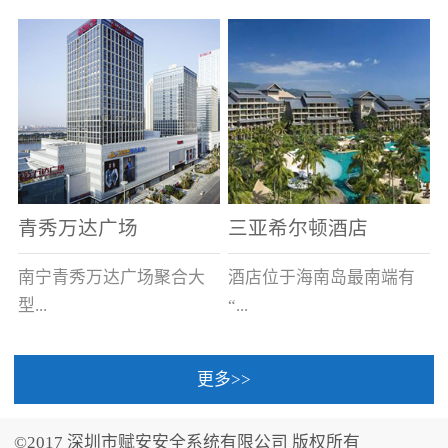
场电源箱或集中电源上接
线。
青秀万达广场
三亚希尔顿酒店
南宁青秀万达广场聚合大
酒店位于海南岛最南端有
型...
“...
更多>>
商业广场、城市商业街
中国的海岛天堂”之美称的
区、步行街、百货、大型
三亚，拥有501间客房、套
©2017 深圳市赋安安全系统有限公司 版权所有
超市、甲级写字楼、城市
间和别墅，带住客领略奢