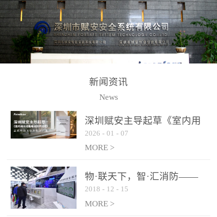
测方法已无法满足要求。
校验的总线传输技术、线
尤其是目前众多的大型影
路状态检测与保护技术、
剧院、会议展览中心、体
后向光电感烟探测技术、
育馆、大型仓库和隧道空
高可靠的系统抗干扰技术
间等，其建筑结构特殊、
等多项专利技术和专有技
防火分区过大，设施复杂
术，是赋安在火灾探测报
新闻资讯
火灾隐患多。一旦发生火
警领域三十多年技术积累
News
灾，由于烟气分层现象，
和工程实践的结晶。
传统的火灾关测器无法被
深圳赋安主导起草《室内用
及时缺发，不能及早发现
2026
-
01
-
07
光动能电池技术规程》 正式
和有效扑救火火，这不仅
布局光伏新能源产业
MORE >
给消防救接带来巨大的压
力和闲难，同时也将造成
物·联天下，智·汇消防——
巨大的经济损失和社会影
2018
-
12
-
15
赋安F&S 2018上海消防展圆
响，基至还会造成人员伤
满落幕
MORE >
亡。图像型火灾探测器正