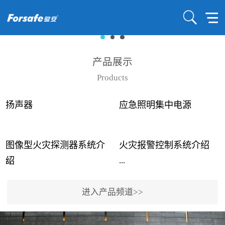
产品展示
Products
扬声器
应急照明集中电源
图像型火灾探测器系统介
火灾报警控制系统介绍
...
...
绍
进入产品频道>>
近年来高大空间建筑火灾
赋安火灾报警控制系统采
事故频发，传统的火灾探
用了具有仲裁机制和冗余