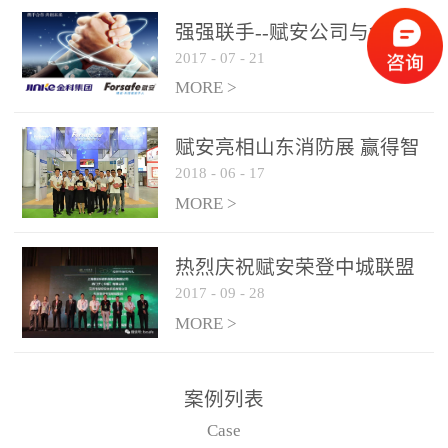
是针对这种高大空间建筑
强强联手--赋安公司与金科
物的消防设施、设备通过
2017
-
07
-
21
集团达成战略合作协议
现场图像的实时获取、预
MORE >
处理和特征提取分析，实
现火焰的跟踪和识别。能
赋安亮相山东消防展 赢得智
更早的进行预警，达到早
2018
-
06
-
17
慧消防新荣耀
报早防的效果。 系统构
MORE >
成示意图： 图像型火灾
探测器系统主要由探测端
和监控端两大部分组成。
热烈庆祝赋安荣登中城联盟
两者之间通过以太网相
2017
-
09
-
28
联合采购战略合作平台
联，一台监控主机最多可
MORE >
带载16台探测器同时探测
器需DC24V供电，若直接
案例列表
从监控主机上获取，最多
Case
只能接6台，超过的需从现