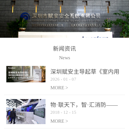
测方法已无法满足要求。
校验的总线传输技术、线
尤其是目前众多的大型影
路状态检测与保护技术、
剧院、会议展览中心、体
后向光电感烟探测技术、
育馆、大型仓库和隧道空
高可靠的系统抗干扰技术
间等，其建筑结构特殊、
等多项专利技术和专有技
防火分区过大，设施复杂
术，是赋安在火灾探测报
新闻资讯
火灾隐患多。一旦发生火
警领域三十多年技术积累
News
灾，由于烟气分层现象，
和工程实践的结晶。
传统的火灾关测器无法被
深圳赋安主导起草《室内用
及时缺发，不能及早发现
2026
-
01
-
07
光动能电池技术规程》 正式
和有效扑救火火，这不仅
布局光伏新能源产业
MORE >
给消防救接带来巨大的压
力和闲难，同时也将造成
物·联天下，智·汇消防——
巨大的经济损失和社会影
2018
-
12
-
15
赋安F&S 2018上海消防展圆
响，基至还会造成人员伤
满落幕
MORE >
亡。图像型火灾探测器正