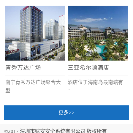
场电源箱或集中电源上接
线。
青秀万达广场
三亚希尔顿酒店
南宁青秀万达广场聚合大
酒店位于海南岛最南端有
型...
“...
更多>>
商业广场、城市商业街
中国的海岛天堂”之美称的
区、步行街、百货、大型
三亚，拥有501间客房、套
©2017 深圳市赋安安全系统有限公司 版权所有
超市、甲级写字楼、城市
间和别墅，带住客领略奢