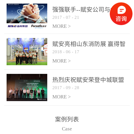
是针对这种高大空间建筑
强强联手--赋安公司与金科
物的消防设施、设备通过
2017
-
07
-
21
集团达成战略合作协议
现场图像的实时获取、预
MORE >
处理和特征提取分析，实
现火焰的跟踪和识别。能
赋安亮相山东消防展 赢得智
更早的进行预警，达到早
2018
-
06
-
17
慧消防新荣耀
报早防的效果。 系统构
MORE >
成示意图： 图像型火灾
探测器系统主要由探测端
和监控端两大部分组成。
热烈庆祝赋安荣登中城联盟
两者之间通过以太网相
2017
-
09
-
28
联合采购战略合作平台
联，一台监控主机最多可
MORE >
带载16台探测器同时探测
器需DC24V供电，若直接
案例列表
从监控主机上获取，最多
Case
只能接6台，超过的需从现