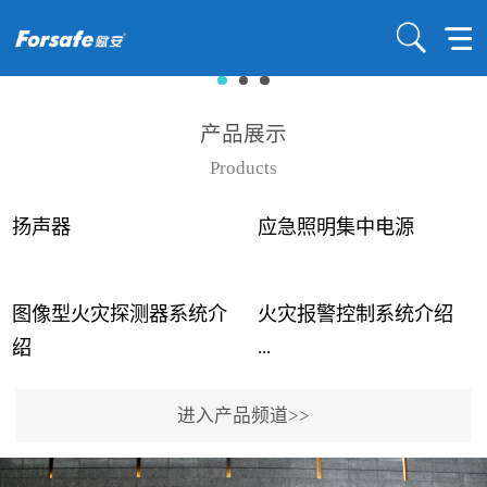
产品展示
Products
扬声器
应急照明集中电源
图像型火灾探测器系统介
火灾报警控制系统介绍
...
...
绍
进入产品频道>>
近年来高大空间建筑火灾
赋安火灾报警控制系统采
事故频发，传统的火灾探
用了具有仲裁机制和冗余