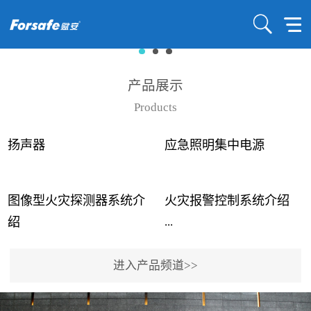
产品展示
Products
扬声器
应急照明集中电源
图像型火灾探测器系统介
火灾报警控制系统介绍
...
...
绍
进入产品频道>>
近年来高大空间建筑火灾
赋安火灾报警控制系统采
事故频发，传统的火灾探
用了具有仲裁机制和冗余