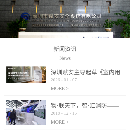
测方法已无法满足要求。
校验的总线传输技术、线
尤其是目前众多的大型影
路状态检测与保护技术、
剧院、会议展览中心、体
后向光电感烟探测技术、
育馆、大型仓库和隧道空
高可靠的系统抗干扰技术
间等，其建筑结构特殊、
等多项专利技术和专有技
防火分区过大，设施复杂
术，是赋安在火灾探测报
新闻资讯
火灾隐患多。一旦发生火
警领域三十多年技术积累
News
灾，由于烟气分层现象，
和工程实践的结晶。
传统的火灾关测器无法被
深圳赋安主导起草《室内用
及时缺发，不能及早发现
2026
-
01
-
07
光动能电池技术规程》 正式
和有效扑救火火，这不仅
布局光伏新能源产业
MORE >
给消防救接带来巨大的压
力和闲难，同时也将造成
物·联天下，智·汇消防——
巨大的经济损失和社会影
2018
-
12
-
15
赋安F&S 2018上海消防展圆
响，基至还会造成人员伤
满落幕
MORE >
亡。图像型火灾探测器正