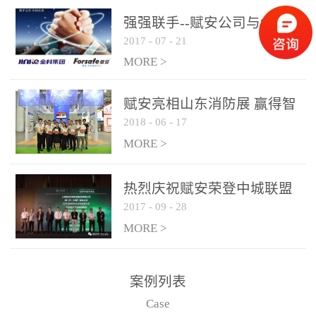
是针对这种高大空间建筑
强强联手--赋安公司与金科
物的消防设施、设备通过
2017
-
07
-
21
集团达成战略合作协议
现场图像的实时获取、预
MORE >
处理和特征提取分析，实
现火焰的跟踪和识别。能
赋安亮相山东消防展 赢得智
更早的进行预警，达到早
2018
-
06
-
17
慧消防新荣耀
报早防的效果。 系统构
MORE >
成示意图： 图像型火灾
探测器系统主要由探测端
和监控端两大部分组成。
热烈庆祝赋安荣登中城联盟
两者之间通过以太网相
2017
-
09
-
28
联合采购战略合作平台
联，一台监控主机最多可
MORE >
带载16台探测器同时探测
器需DC24V供电，若直接
案例列表
从监控主机上获取，最多
Case
只能接6台，超过的需从现