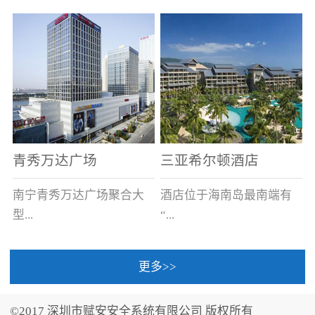
场电源箱或集中电源上接
线。
青秀万达广场
三亚希尔顿酒店
南宁青秀万达广场聚合大
酒店位于海南岛最南端有
型...
“...
更多>>
商业广场、城市商业街
中国的海岛天堂”之美称的
区、步行街、百货、大型
三亚，拥有501间客房、套
©2017 深圳市赋安安全系统有限公司 版权所有
超市、甲级写字楼、城市
间和别墅，带住客领略奢