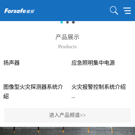
产品展示
Products
扬声器
应急照明集中电源
图像型火灾探测器系统介
火灾报警控制系统介绍
...
...
绍
进入产品频道>>
近年来高大空间建筑火灾
赋安火灾报警控制系统采
事故频发，传统的火灾探
用了具有仲裁机制和冗余