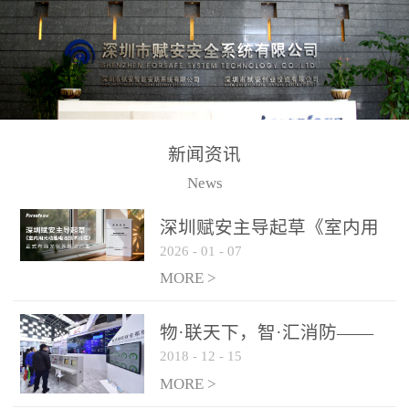
测方法已无法满足要求。
校验的总线传输技术、线
尤其是目前众多的大型影
路状态检测与保护技术、
剧院、会议展览中心、体
后向光电感烟探测技术、
育馆、大型仓库和隧道空
高可靠的系统抗干扰技术
间等，其建筑结构特殊、
等多项专利技术和专有技
防火分区过大，设施复杂
术，是赋安在火灾探测报
新闻资讯
火灾隐患多。一旦发生火
警领域三十多年技术积累
News
灾，由于烟气分层现象，
和工程实践的结晶。
传统的火灾关测器无法被
深圳赋安主导起草《室内用
及时缺发，不能及早发现
2026
-
01
-
07
光动能电池技术规程》 正式
和有效扑救火火，这不仅
布局光伏新能源产业
MORE >
给消防救接带来巨大的压
力和闲难，同时也将造成
物·联天下，智·汇消防——
巨大的经济损失和社会影
2018
-
12
-
15
赋安F&S 2018上海消防展圆
响，基至还会造成人员伤
满落幕
MORE >
亡。图像型火灾探测器正