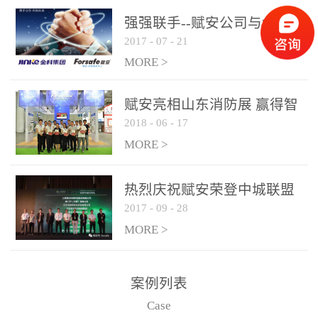
是针对这种高大空间建筑
强强联手--赋安公司与金科
物的消防设施、设备通过
2017
-
07
-
21
集团达成战略合作协议
现场图像的实时获取、预
MORE >
处理和特征提取分析，实
现火焰的跟踪和识别。能
赋安亮相山东消防展 赢得智
更早的进行预警，达到早
2018
-
06
-
17
慧消防新荣耀
报早防的效果。 系统构
MORE >
成示意图： 图像型火灾
探测器系统主要由探测端
和监控端两大部分组成。
热烈庆祝赋安荣登中城联盟
两者之间通过以太网相
2017
-
09
-
28
联合采购战略合作平台
联，一台监控主机最多可
MORE >
带载16台探测器同时探测
器需DC24V供电，若直接
案例列表
从监控主机上获取，最多
Case
只能接6台，超过的需从现