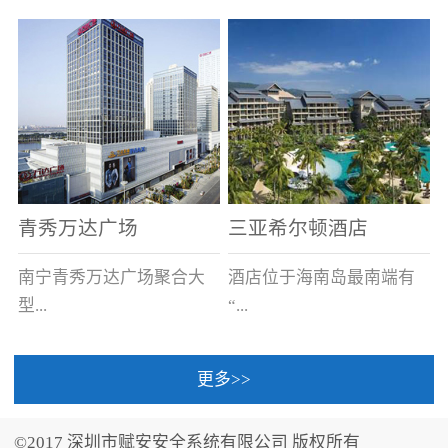
场电源箱或集中电源上接
线。
青秀万达广场
三亚希尔顿酒店
南宁青秀万达广场聚合大
酒店位于海南岛最南端有
型...
“...
更多>>
商业广场、城市商业街
中国的海岛天堂”之美称的
区、步行街、百货、大型
三亚，拥有501间客房、套
©2017 深圳市赋安安全系统有限公司 版权所有
超市、甲级写字楼、城市
间和别墅，带住客领略奢