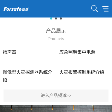
产品展示
Products
扬声器
应急照明集中电源
图像型火灾探测器系统介
火灾报警控制系统介绍
...
...
绍
进入产品频道>>
近年来高大空间建筑火灾
赋安火灾报警控制系统采
事故频发，传统的火灾探
用了具有仲裁机制和冗余