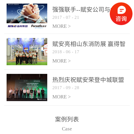
是针对这种高大空间建筑
强强联手--赋安公司与金科
物的消防设施、设备通过
2017
-
07
-
21
集团达成战略合作协议
现场图像的实时获取、预
MORE >
处理和特征提取分析，实
现火焰的跟踪和识别。能
赋安亮相山东消防展 赢得智
更早的进行预警，达到早
2018
-
06
-
17
慧消防新荣耀
报早防的效果。 系统构
MORE >
成示意图： 图像型火灾
探测器系统主要由探测端
和监控端两大部分组成。
热烈庆祝赋安荣登中城联盟
两者之间通过以太网相
2017
-
09
-
28
联合采购战略合作平台
联，一台监控主机最多可
MORE >
带载16台探测器同时探测
器需DC24V供电，若直接
案例列表
从监控主机上获取，最多
Case
只能接6台，超过的需从现