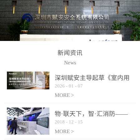
测方法已无法满足要求。
校验的总线传输技术、线
尤其是目前众多的大型影
路状态检测与保护技术、
剧院、会议展览中心、体
后向光电感烟探测技术、
育馆、大型仓库和隧道空
高可靠的系统抗干扰技术
间等，其建筑结构特殊、
等多项专利技术和专有技
防火分区过大，设施复杂
术，是赋安在火灾探测报
新闻资讯
火灾隐患多。一旦发生火
警领域三十多年技术积累
News
灾，由于烟气分层现象，
和工程实践的结晶。
传统的火灾关测器无法被
深圳赋安主导起草《室内用
及时缺发，不能及早发现
2026
-
01
-
07
光动能电池技术规程》 正式
和有效扑救火火，这不仅
布局光伏新能源产业
MORE >
给消防救接带来巨大的压
力和闲难，同时也将造成
物·联天下，智·汇消防——
巨大的经济损失和社会影
2018
-
12
-
15
赋安F&S 2018上海消防展圆
响，基至还会造成人员伤
满落幕
MORE >
亡。图像型火灾探测器正