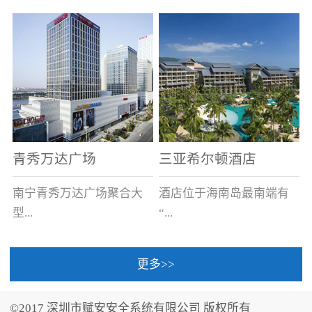
场电源箱或集中电源上接
线。
青秀万达广场
三亚希尔顿酒店
南宁青秀万达广场聚合大
酒店位于海南岛最南端有
型...
“...
更多>>
商业广场、城市商业街
中国的海岛天堂”之美称的
区、步行街、百货、大型
三亚，拥有501间客房、套
©2017 深圳市赋安安全系统有限公司 版权所有
超市、甲级写字楼、城市
间和别墅，带住客领略奢