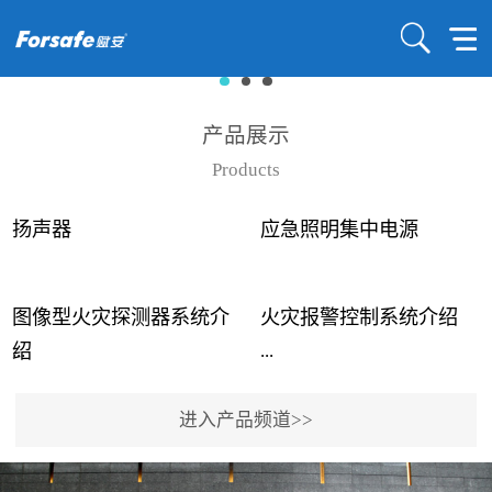
产品展示
Products
扬声器
应急照明集中电源
图像型火灾探测器系统介
火灾报警控制系统介绍
...
...
绍
进入产品频道>>
近年来高大空间建筑火灾
赋安火灾报警控制系统采
事故频发，传统的火灾探
用了具有仲裁机制和冗余