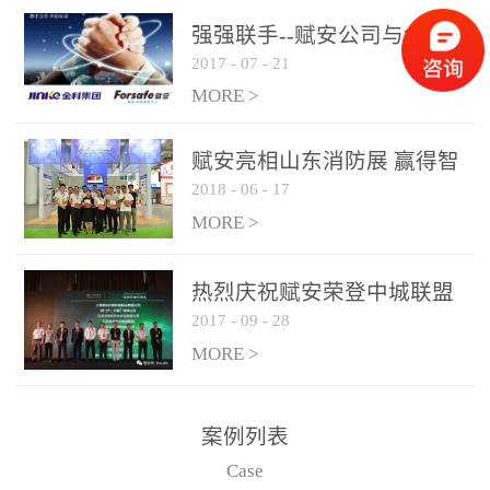
是针对这种高大空间建筑
强强联手--赋安公司与金科
物的消防设施、设备通过
2017
-
07
-
21
集团达成战略合作协议
现场图像的实时获取、预
MORE >
处理和特征提取分析，实
现火焰的跟踪和识别。能
赋安亮相山东消防展 赢得智
更早的进行预警，达到早
2018
-
06
-
17
慧消防新荣耀
报早防的效果。 系统构
MORE >
成示意图： 图像型火灾
探测器系统主要由探测端
和监控端两大部分组成。
热烈庆祝赋安荣登中城联盟
两者之间通过以太网相
2017
-
09
-
28
联合采购战略合作平台
联，一台监控主机最多可
MORE >
带载16台探测器同时探测
器需DC24V供电，若直接
案例列表
从监控主机上获取，最多
Case
只能接6台，超过的需从现