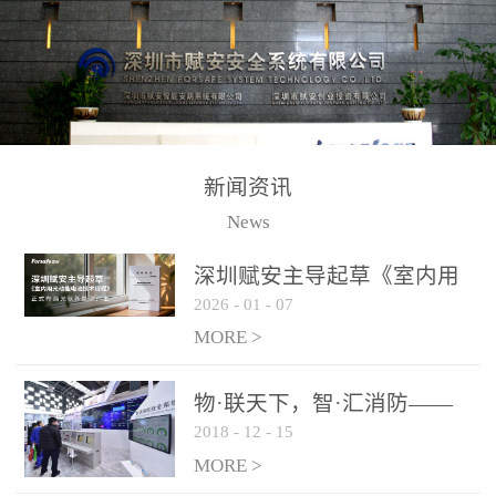
测方法已无法满足要求。
校验的总线传输技术、线
尤其是目前众多的大型影
路状态检测与保护技术、
剧院、会议展览中心、体
后向光电感烟探测技术、
育馆、大型仓库和隧道空
高可靠的系统抗干扰技术
间等，其建筑结构特殊、
等多项专利技术和专有技
防火分区过大，设施复杂
术，是赋安在火灾探测报
新闻资讯
火灾隐患多。一旦发生火
警领域三十多年技术积累
News
灾，由于烟气分层现象，
和工程实践的结晶。
传统的火灾关测器无法被
深圳赋安主导起草《室内用
及时缺发，不能及早发现
2026
-
01
-
07
光动能电池技术规程》 正式
和有效扑救火火，这不仅
布局光伏新能源产业
MORE >
给消防救接带来巨大的压
力和闲难，同时也将造成
物·联天下，智·汇消防——
巨大的经济损失和社会影
2018
-
12
-
15
赋安F&S 2018上海消防展圆
响，基至还会造成人员伤
满落幕
MORE >
亡。图像型火灾探测器正