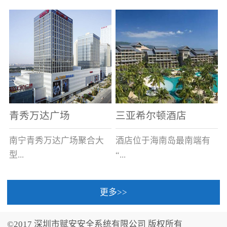
场电源箱或集中电源上接
线。
青秀万达广场
三亚希尔顿酒店
南宁青秀万达广场聚合大
酒店位于海南岛最南端有
型...
“...
更多>>
商业广场、城市商业街
中国的海岛天堂”之美称的
区、步行街、百货、大型
三亚，拥有501间客房、套
©2017 深圳市赋安安全系统有限公司 版权所有
超市、甲级写字楼、城市
间和别墅，带住客领略奢