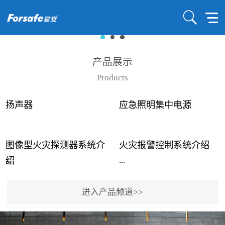
产品展示
Products
扬声器
应急照明集中电源
图像型火灾探测器系统介
火灾报警控制系统介绍
...
...
绍
进入产品频道>>
近年来高大空间建筑火灾
赋安火灾报警控制系统采
事故频发，传统的火灾探
用了具有仲裁机制和冗余