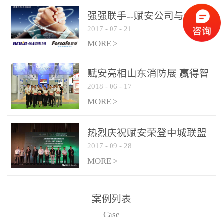
是针对这种高大空间建筑
强强联手--赋安公司与金科
物的消防设施、设备通过
2017
-
07
-
21
集团达成战略合作协议
现场图像的实时获取、预
MORE >
处理和特征提取分析，实
现火焰的跟踪和识别。能
赋安亮相山东消防展 赢得智
更早的进行预警，达到早
2018
-
06
-
17
慧消防新荣耀
报早防的效果。 系统构
MORE >
成示意图： 图像型火灾
探测器系统主要由探测端
和监控端两大部分组成。
热烈庆祝赋安荣登中城联盟
两者之间通过以太网相
2017
-
09
-
28
联合采购战略合作平台
联，一台监控主机最多可
MORE >
带载16台探测器同时探测
器需DC24V供电，若直接
案例列表
从监控主机上获取，最多
Case
只能接6台，超过的需从现