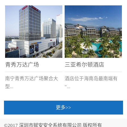
场电源箱或集中电源上接
线。
青秀万达广场
三亚希尔顿酒店
南宁青秀万达广场聚合大
酒店位于海南岛最南端有
型...
“...
更多>>
商业广场、城市商业街
中国的海岛天堂”之美称的
区、步行街、百货、大型
三亚，拥有501间客房、套
©2017 深圳市赋安安全系统有限公司 版权所有
超市、甲级写字楼、城市
间和别墅，带住客领略奢