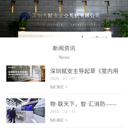
测方法已无法满足要求。
校验的总线传输技术、线
尤其是目前众多的大型影
路状态检测与保护技术、
剧院、会议展览中心、体
后向光电感烟探测技术、
育馆、大型仓库和隧道空
高可靠的系统抗干扰技术
间等，其建筑结构特殊、
等多项专利技术和专有技
防火分区过大，设施复杂
术，是赋安在火灾探测报
新闻资讯
火灾隐患多。一旦发生火
警领域三十多年技术积累
News
灾，由于烟气分层现象，
和工程实践的结晶。
传统的火灾关测器无法被
深圳赋安主导起草《室内用
及时缺发，不能及早发现
2026
-
01
-
07
光动能电池技术规程》 正式
和有效扑救火火，这不仅
布局光伏新能源产业
MORE >
给消防救接带来巨大的压
力和闲难，同时也将造成
物·联天下，智·汇消防——
巨大的经济损失和社会影
2018
-
12
-
15
赋安F&S 2018上海消防展圆
响，基至还会造成人员伤
满落幕
MORE >
亡。图像型火灾探测器正