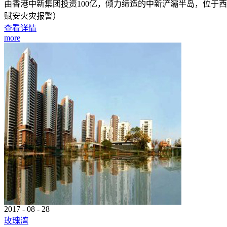
由香港中新集团投资100亿，倾力缔造的中新浐灞半岛，位于西
赋安火灾报警）
查看详情
more
2017
-
08
-
28
玫瑰湾