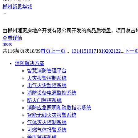
郴州新贵华城
...
由郴州湘惠房地产开发有限公司开发的高品质楼盘，项目总占地面积1
查看详情
more
共
116
条
页次18/39
首页
上一页
...
13
14
15
16
17
18
19
20
21
22
...
下一
消防解决方案
智慧消防管理平台
火灾报警控制系统
电气火灾监控系统
消防设备电源监控系统
防火门监控系统
消防应急照明和疏散指示系统
智能无线火灾报警系统
气体灭火控制系统
可燃气体报警系统
余压监控系统