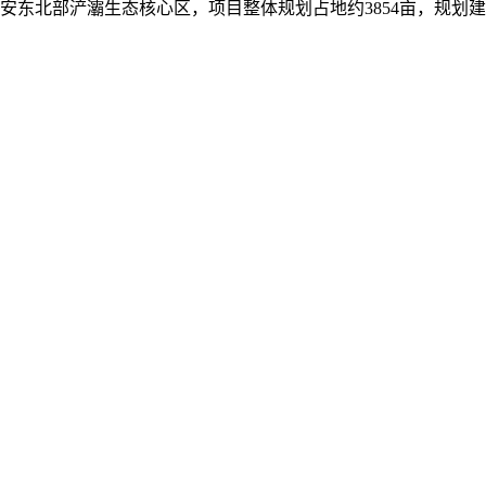
安东北部浐灞生态核心区，项目整体规划占地约3854亩，规划