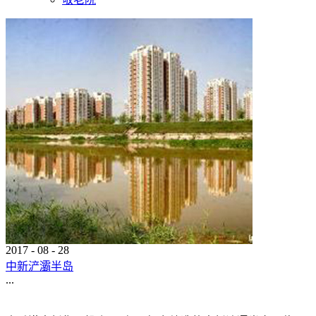
2017
-
08
-
28
中新浐灞半岛
...