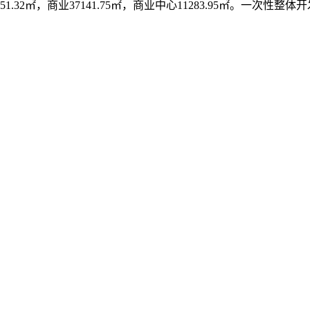
宅57151.32㎡，商业37141.75㎡，商业中心11283.95㎡