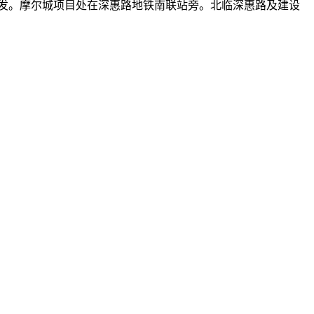
。一次性整体开发。摩尔城项目处在深惠路地铁南联站旁。北临深惠路及建设