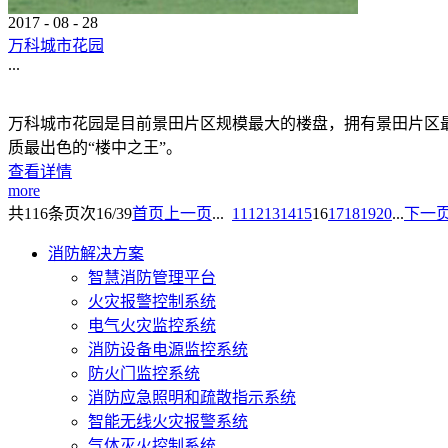
2017
-
08
-
28
万科城市花园
...
万科城市花园是目前景田片区规模最大的楼盘，拥有景田片区
质最出色的“楼中之王”。
查看详情
more
共
116
条
页次16/39
首页
上一页
...
11
12
13
14
15
16
17
18
19
20
...
下一
消防解决方案
智慧消防管理平台
火灾报警控制系统
电气火灾监控系统
消防设备电源监控系统
防火门监控系统
消防应急照明和疏散指示系统
智能无线火灾报警系统
气体灭火控制系统