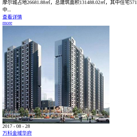
摩尔城占地26681.88㎡，总建筑面积131488.02㎡，其中住
中...
查看详情
more
2017
-
08
-
28
万科金域华府