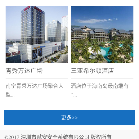
场电源箱或集中电源上接
线。
青秀万达广场
三亚希尔顿酒店
南宁青秀万达广场聚合大
酒店位于海南岛最南端有
型...
“...
更多>>
商业广场、城市商业街
中国的海岛天堂”之美称的
区、步行街、百货、大型
三亚，拥有501间客房、套
©2017 深圳市赋安安全系统有限公司 版权所有
超市、甲级写字楼、城市
间和别墅，带住客领略奢