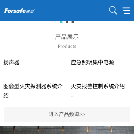
产品展示
Products
扬声器
应急照明集中电源
图像型火灾探测器系统介
火灾报警控制系统介绍
...
...
绍
进入产品频道>>
近年来高大空间建筑火灾
赋安火灾报警控制系统采
事故频发，传统的火灾探
用了具有仲裁机制和冗余