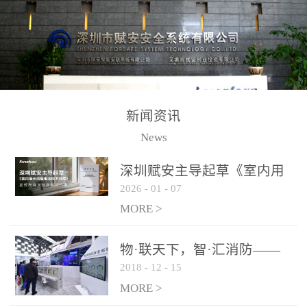
测方法已无法满足要求。
校验的总线传输技术、线
尤其是目前众多的大型影
路状态检测与保护技术、
剧院、会议展览中心、体
后向光电感烟探测技术、
育馆、大型仓库和隧道空
高可靠的系统抗干扰技术
间等，其建筑结构特殊、
等多项专利技术和专有技
防火分区过大，设施复杂
术，是赋安在火灾探测报
新闻资讯
火灾隐患多。一旦发生火
警领域三十多年技术积累
News
灾，由于烟气分层现象，
和工程实践的结晶。
传统的火灾关测器无法被
深圳赋安主导起草《室内用
及时缺发，不能及早发现
2026
-
01
-
07
光动能电池技术规程》 正式
和有效扑救火火，这不仅
布局光伏新能源产业
MORE >
给消防救接带来巨大的压
力和闲难，同时也将造成
物·联天下，智·汇消防——
巨大的经济损失和社会影
2018
-
12
-
15
赋安F&S 2018上海消防展圆
响，基至还会造成人员伤
满落幕
MORE >
亡。图像型火灾探测器正