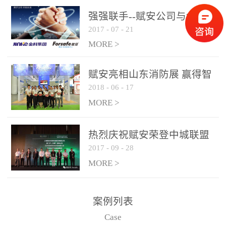
是针对这种高大空间建筑
强强联手--赋安公司与金科
物的消防设施、设备通过
2017
-
07
-
21
集团达成战略合作协议
现场图像的实时获取、预
MORE >
处理和特征提取分析，实
现火焰的跟踪和识别。能
赋安亮相山东消防展 赢得智
更早的进行预警，达到早
2018
-
06
-
17
慧消防新荣耀
报早防的效果。 系统构
MORE >
成示意图： 图像型火灾
探测器系统主要由探测端
和监控端两大部分组成。
热烈庆祝赋安荣登中城联盟
两者之间通过以太网相
2017
-
09
-
28
联合采购战略合作平台
联，一台监控主机最多可
MORE >
带载16台探测器同时探测
器需DC24V供电，若直接
案例列表
从监控主机上获取，最多
Case
只能接6台，超过的需从现