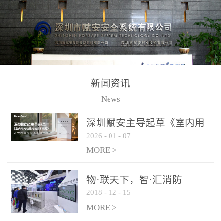
测方法已无法满足要求。
校验的总线传输技术、线
尤其是目前众多的大型影
路状态检测与保护技术、
剧院、会议展览中心、体
后向光电感烟探测技术、
育馆、大型仓库和隧道空
高可靠的系统抗干扰技术
间等，其建筑结构特殊、
等多项专利技术和专有技
防火分区过大，设施复杂
术，是赋安在火灾探测报
新闻资讯
火灾隐患多。一旦发生火
警领域三十多年技术积累
News
灾，由于烟气分层现象，
和工程实践的结晶。
传统的火灾关测器无法被
深圳赋安主导起草《室内用
及时缺发，不能及早发现
2026
-
01
-
07
光动能电池技术规程》 正式
和有效扑救火火，这不仅
布局光伏新能源产业
MORE >
给消防救接带来巨大的压
力和闲难，同时也将造成
物·联天下，智·汇消防——
巨大的经济损失和社会影
2018
-
12
-
15
赋安F&S 2018上海消防展圆
响，基至还会造成人员伤
满落幕
MORE >
亡。图像型火灾探测器正