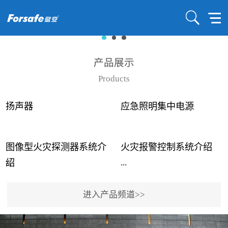
产品展示
Products
扬声器
应急照明集中电源
图像型火灾探测器系统介
火灾报警控制系统介绍
...
...
绍
进入产品频道>>
近年来高大空间建筑火灾
赋安火灾报警控制系统采
事故频发，传统的火灾探
用了具有仲裁机制和冗余