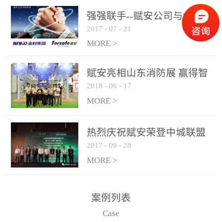
是针对这种高大空间建筑
强强联手--赋安公司与金科
物的消防设施、设备通过
2017
-
07
-
21
集团达成战略合作协议
现场图像的实时获取、预
MORE >
处理和特征提取分析，实
现火焰的跟踪和识别。能
赋安亮相山东消防展 赢得智
更早的进行预警，达到早
2018
-
06
-
17
慧消防新荣耀
报早防的效果。 系统构
MORE >
成示意图： 图像型火灾
探测器系统主要由探测端
和监控端两大部分组成。
热烈庆祝赋安荣登中城联盟
两者之间通过以太网相
2017
-
09
-
28
联合采购战略合作平台
联，一台监控主机最多可
MORE >
带载16台探测器同时探测
器需DC24V供电，若直接
案例列表
从监控主机上获取，最多
Case
只能接6台，超过的需从现