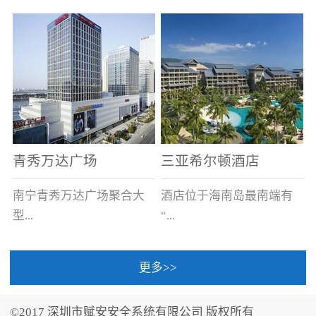
场电源箱或集中电源上接
线。
青秀万达广场
三亚希尔顿酒店
南宁青秀万达广场聚合大
酒店位于海南岛最南端有
型...
“...
更多>>
商业广场、城市商业街
中国的海岛天堂”之美称的
区、步行街、百货、大型
三亚，拥有501间客房、套
©2017 深圳市赋安安全系统有限公司 版权所有
超市、甲级写字楼、城市
间和别墅，带住客领略奢