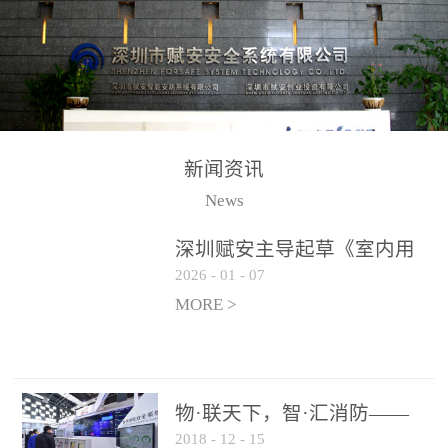
测方法已无法满足要求。
校验的总线传输技术、线
尤其是目前众多的大型影
路状态检测与保护技术、
剧院、会议展览中心、体
后向光电感烟探测技术、
育馆、大型仓库和隧道空
高可靠的系统抗干扰技术
间等，其建筑结构特殊、
等多项专利技术和专有技
防火分区过大，设施复杂
术，是赋安在火灾探测报
新闻资讯
火灾隐患多。一旦发生火
警领域三十多年技术积累
News
灾，由于烟气分层现象，
和工程实践的结晶。
传统的火灾关测器无法被
深圳赋安主导起草《室内用
及时缺发，不能及早发现
2026
-
01
-
07
光动能电池技术规程》 正式
和有效扑救火火，这不仅
布局光伏新能源产业
MORE >
给消防救接带来巨大的压
力和闲难，同时也将造成
巨大的经济损失和社会影
响，基至还会造成人员伤
物·联天下，智·汇消防——
亡。图像型火灾探测器正
2018
-
12
-
15
赋安F&S 2018上海消防展圆