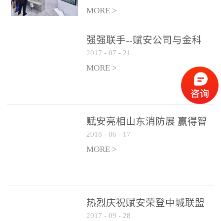
是针对这种高大空间建筑
满落幕
MORE >
物的消防设施、设备通过
现场图像的实时获取、预
强强联手--赋安公司与金科
处理和特征提取分析，实
2017
-
07
-
21
集团达成战略合作协议
现火焰的跟踪和识别。能
MORE >
更早的进行预警，达到早
报早防的效果。 系统构
成示意图： 图像型火灾
探测器系统主要由探测端
赋安亮相山东消防展 赢得智
和监控端两大部分组成。
2018
-
06
-
17
慧消防新荣耀
两者之间通过以太网相
MORE >
联，一台监控主机最多可
带载16台探测器同时探测
器需DC24V供电，若直接
从监控主机上获取，最多
热烈庆祝赋安荣登中城联盟
只能接6台，超过的需从现
2017
-
09
-
28
联合采购战略合作平台