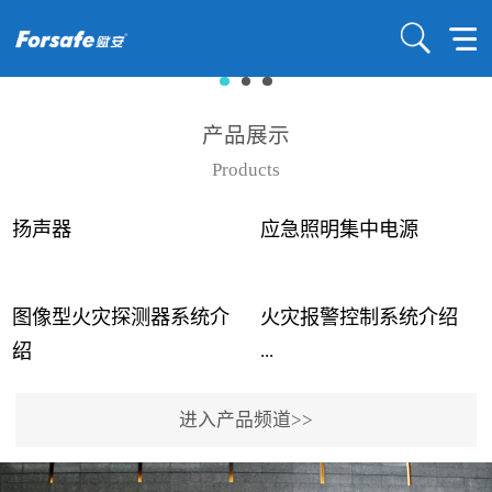
产品展示
Products
扬声器
应急照明集中电源
图像型火灾探测器系统介
火灾报警控制系统介绍
...
...
绍
进入产品频道>>
近年来高大空间建筑火灾
赋安火灾报警控制系统采
事故频发，传统的火灾探
用了具有仲裁机制和冗余