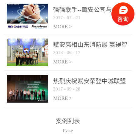
是针对这种高大空间建筑
强强联手--赋安公司与金科
物的消防设施、设备通过
2017
-
07
-
21
集团达成战略合作协议
现场图像的实时获取、预
MORE >
处理和特征提取分析，实
现火焰的跟踪和识别。能
赋安亮相山东消防展 赢得智
更早的进行预警，达到早
2018
-
06
-
17
慧消防新荣耀
报早防的效果。 系统构
MORE >
成示意图： 图像型火灾
探测器系统主要由探测端
和监控端两大部分组成。
热烈庆祝赋安荣登中城联盟
两者之间通过以太网相
2017
-
09
-
28
联合采购战略合作平台
联，一台监控主机最多可
MORE >
带载16台探测器同时探测
器需DC24V供电，若直接
案例列表
从监控主机上获取，最多
Case
只能接6台，超过的需从现