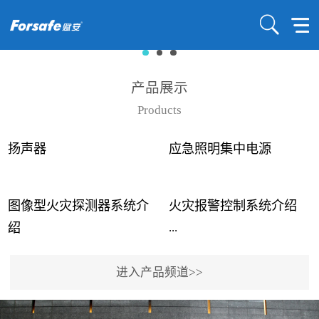
产品展示
Products
扬声器
应急照明集中电源
图像型火灾探测器系统介
火灾报警控制系统介绍
...
...
绍
进入产品频道>>
近年来高大空间建筑火灾
赋安火灾报警控制系统采
事故频发，传统的火灾探
用了具有仲裁机制和冗余