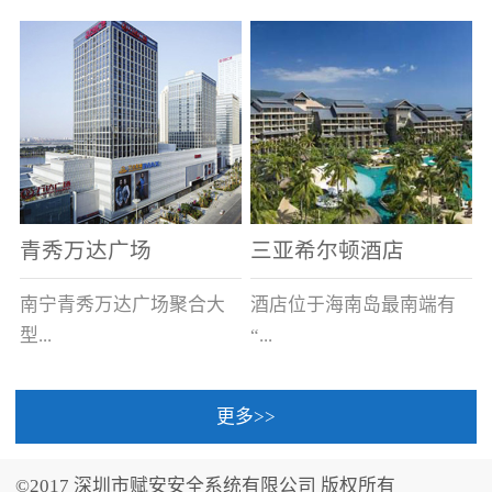
场电源箱或集中电源上接
线。
青秀万达广场
三亚希尔顿酒店
南宁青秀万达广场聚合大
酒店位于海南岛最南端有
型...
“...
更多>>
商业广场、城市商业街
中国的海岛天堂”之美称的
区、步行街、百货、大型
三亚，拥有501间客房、套
©2017 深圳市赋安安全系统有限公司 版权所有
超市、甲级写字楼、城市
间和别墅，带住客领略奢