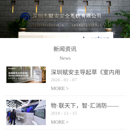
测方法已无法满足要求。
校验的总线传输技术、线
尤其是目前众多的大型影
路状态检测与保护技术、
剧院、会议展览中心、体
后向光电感烟探测技术、
育馆、大型仓库和隧道空
高可靠的系统抗干扰技术
间等，其建筑结构特殊、
等多项专利技术和专有技
防火分区过大，设施复杂
术，是赋安在火灾探测报
新闻资讯
火灾隐患多。一旦发生火
警领域三十多年技术积累
News
灾，由于烟气分层现象，
和工程实践的结晶。
传统的火灾关测器无法被
深圳赋安主导起草《室内用
及时缺发，不能及早发现
2026
-
01
-
07
光动能电池技术规程》 正式
和有效扑救火火，这不仅
布局光伏新能源产业
MORE >
给消防救接带来巨大的压
力和闲难，同时也将造成
物·联天下，智·汇消防——
巨大的经济损失和社会影
2018
-
12
-
15
赋安F&S 2018上海消防展圆
响，基至还会造成人员伤
满落幕
MORE >
亡。图像型火灾探测器正