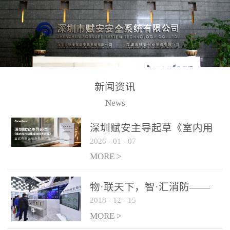
测方法已无法满足要求。
校验的总线传输技术、线
尤其是目前众多的大型影
路状态检测与保护技术、
剧院、会议展览中心、体
后向光电感烟探测技术、
育馆、大型仓库和隧道空
高可靠的系统抗干扰技术
间等，其建筑结构特殊、
等多项专利技术和专有技
防火分区过大，设施复杂
术，是赋安在火灾探测报
新闻资讯
火灾隐患多。一旦发生火
警领域三十多年技术积累
News
灾，由于烟气分层现象，
和工程实践的结晶。
传统的火灾关测器无法被
深圳赋安主导起草《室内用
及时缺发，不能及早发现
2026
-
01
-
07
光动能电池技术规程》 正式
和有效扑救火火，这不仅
布局光伏新能源产业
MORE >
给消防救接带来巨大的压
力和闲难，同时也将造成
物·联天下，智·汇消防——
巨大的经济损失和社会影
2018
-
12
-
15
赋安F&S 2018上海消防展圆
响，基至还会造成人员伤
满落幕
MORE >
亡。图像型火灾探测器正