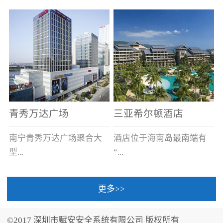
场电源箱或集中电源上接
线。
青秀万达广场
三亚希尔顿酒店
南宁青秀万达广场聚合大
酒店位于海南岛最南端有
型...
“...
更多>>
商业广场、城市商业街
中国的海岛天堂”之美称的
区、步行街、百货、大型
三亚，拥有501间客房、套
©2017 深圳市赋安安全系统有限公司 版权所有
超市、甲级写字楼、城市
间和别墅，带住客领略奢