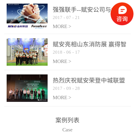
是针对这种高大空间建筑
强强联手--赋安公司与金科
物的消防设施、设备通过
2017
-
07
-
21
集团达成战略合作协议
现场图像的实时获取、预
MORE >
处理和特征提取分析，实
现火焰的跟踪和识别。能
赋安亮相山东消防展 赢得智
更早的进行预警，达到早
2018
-
06
-
17
慧消防新荣耀
报早防的效果。 系统构
MORE >
成示意图： 图像型火灾
探测器系统主要由探测端
和监控端两大部分组成。
热烈庆祝赋安荣登中城联盟
两者之间通过以太网相
2017
-
09
-
28
联合采购战略合作平台
联，一台监控主机最多可
MORE >
带载16台探测器同时探测
器需DC24V供电，若直接
案例列表
从监控主机上获取，最多
Case
只能接6台，超过的需从现