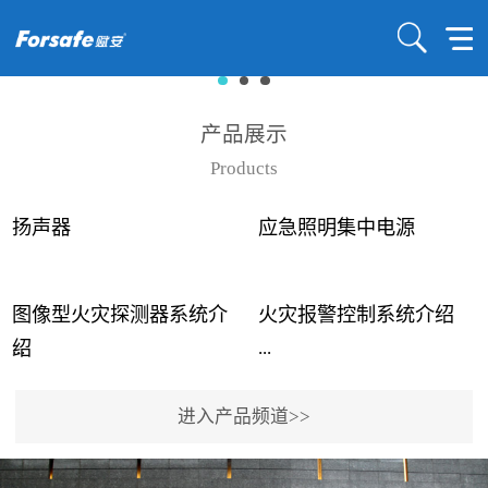
产品展示
Products
扬声器
应急照明集中电源
图像型火灾探测器系统介
火灾报警控制系统介绍
...
...
绍
进入产品频道>>
近年来高大空间建筑火灾
赋安火灾报警控制系统采
事故频发，传统的火灾探
用了具有仲裁机制和冗余