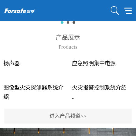
产品展示
Products
扬声器
应急照明集中电源
图像型火灾探测器系统介
火灾报警控制系统介绍
...
...
绍
进入产品频道>>
近年来高大空间建筑火灾
赋安火灾报警控制系统采
事故频发，传统的火灾探
用了具有仲裁机制和冗余