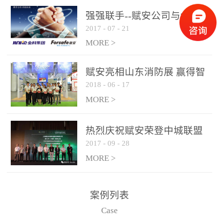
是针对这种高大空间建筑
强强联手--赋安公司与金科
物的消防设施、设备通过
2017
-
07
-
21
集团达成战略合作协议
现场图像的实时获取、预
MORE >
处理和特征提取分析，实
现火焰的跟踪和识别。能
赋安亮相山东消防展 赢得智
更早的进行预警，达到早
2018
-
06
-
17
慧消防新荣耀
报早防的效果。 系统构
MORE >
成示意图： 图像型火灾
探测器系统主要由探测端
和监控端两大部分组成。
热烈庆祝赋安荣登中城联盟
两者之间通过以太网相
2017
-
09
-
28
联合采购战略合作平台
联，一台监控主机最多可
MORE >
带载16台探测器同时探测
器需DC24V供电，若直接
案例列表
从监控主机上获取，最多
Case
只能接6台，超过的需从现