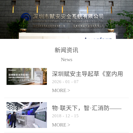
测方法已无法满足要求。
校验的总线传输技术、线
尤其是目前众多的大型影
路状态检测与保护技术、
剧院、会议展览中心、体
后向光电感烟探测技术、
育馆、大型仓库和隧道空
高可靠的系统抗干扰技术
间等，其建筑结构特殊、
等多项专利技术和专有技
防火分区过大，设施复杂
术，是赋安在火灾探测报
新闻资讯
火灾隐患多。一旦发生火
警领域三十多年技术积累
News
灾，由于烟气分层现象，
和工程实践的结晶。
传统的火灾关测器无法被
深圳赋安主导起草《室内用
及时缺发，不能及早发现
2026
-
01
-
07
光动能电池技术规程》 正式
和有效扑救火火，这不仅
布局光伏新能源产业
MORE >
给消防救接带来巨大的压
力和闲难，同时也将造成
物·联天下，智·汇消防——
巨大的经济损失和社会影
2018
-
12
-
15
赋安F&S 2018上海消防展圆
响，基至还会造成人员伤
满落幕
MORE >
亡。图像型火灾探测器正