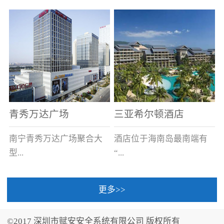
场电源箱或集中电源上接
线。
青秀万达广场
三亚希尔顿酒店
南宁青秀万达广场聚合大
酒店位于海南岛最南端有
型...
“...
更多>>
商业广场、城市商业街
中国的海岛天堂”之美称的
区、步行街、百货、大型
三亚，拥有501间客房、套
©2017 深圳市赋安安全系统有限公司 版权所有
超市、甲级写字楼、城市
间和别墅，带住客领略奢