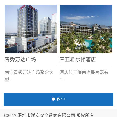
场电源箱或集中电源上接
线。
青秀万达广场
三亚希尔顿酒店
南宁青秀万达广场聚合大
酒店位于海南岛最南端有
型...
“...
更多>>
商业广场、城市商业街
中国的海岛天堂”之美称的
区、步行街、百货、大型
三亚，拥有501间客房、套
©2017 深圳市赋安安全系统有限公司 版权所有
超市、甲级写字楼、城市
间和别墅，带住客领略奢