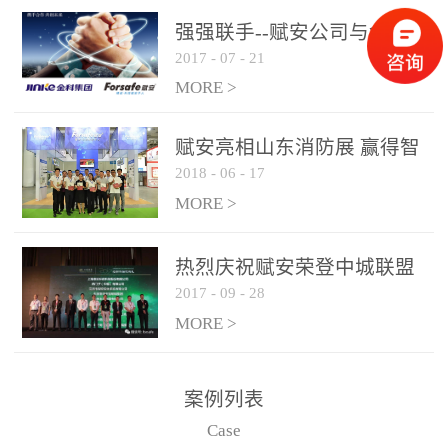
是针对这种高大空间建筑
强强联手--赋安公司与金科
物的消防设施、设备通过
2017
-
07
-
21
集团达成战略合作协议
现场图像的实时获取、预
MORE >
处理和特征提取分析，实
现火焰的跟踪和识别。能
赋安亮相山东消防展 赢得智
更早的进行预警，达到早
2018
-
06
-
17
慧消防新荣耀
报早防的效果。 系统构
MORE >
成示意图： 图像型火灾
探测器系统主要由探测端
和监控端两大部分组成。
热烈庆祝赋安荣登中城联盟
两者之间通过以太网相
2017
-
09
-
28
联合采购战略合作平台
联，一台监控主机最多可
MORE >
带载16台探测器同时探测
器需DC24V供电，若直接
案例列表
从监控主机上获取，最多
Case
只能接6台，超过的需从现