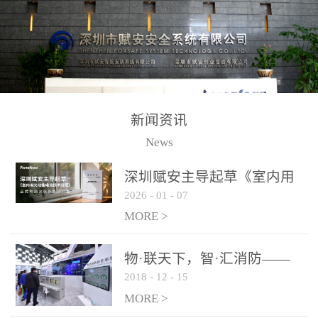
测方法已无法满足要求。
校验的总线传输技术、线
尤其是目前众多的大型影
路状态检测与保护技术、
剧院、会议展览中心、体
后向光电感烟探测技术、
育馆、大型仓库和隧道空
高可靠的系统抗干扰技术
间等，其建筑结构特殊、
等多项专利技术和专有技
防火分区过大，设施复杂
术，是赋安在火灾探测报
新闻资讯
火灾隐患多。一旦发生火
警领域三十多年技术积累
News
灾，由于烟气分层现象，
和工程实践的结晶。
传统的火灾关测器无法被
深圳赋安主导起草《室内用
及时缺发，不能及早发现
2026
-
01
-
07
光动能电池技术规程》 正式
和有效扑救火火，这不仅
布局光伏新能源产业
MORE >
给消防救接带来巨大的压
力和闲难，同时也将造成
物·联天下，智·汇消防——
巨大的经济损失和社会影
2018
-
12
-
15
赋安F&S 2018上海消防展圆
响，基至还会造成人员伤
满落幕
MORE >
亡。图像型火灾探测器正