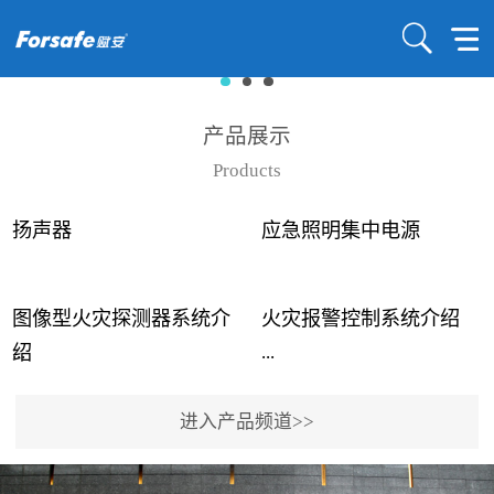
产品展示
Products
扬声器
应急照明集中电源
图像型火灾探测器系统介
火灾报警控制系统介绍
...
...
绍
进入产品频道>>
近年来高大空间建筑火灾
赋安火灾报警控制系统采
事故频发，传统的火灾探
用了具有仲裁机制和冗余