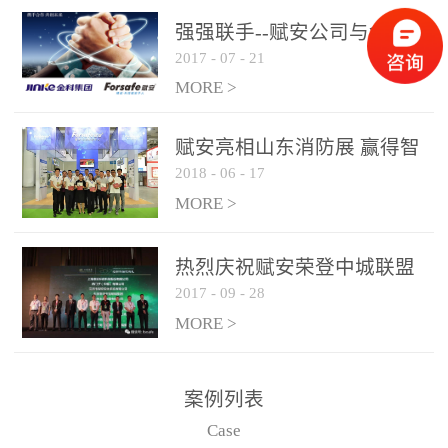
是针对这种高大空间建筑
强强联手--赋安公司与金科
物的消防设施、设备通过
2017
-
07
-
21
集团达成战略合作协议
现场图像的实时获取、预
MORE >
处理和特征提取分析，实
现火焰的跟踪和识别。能
赋安亮相山东消防展 赢得智
更早的进行预警，达到早
2018
-
06
-
17
慧消防新荣耀
报早防的效果。 系统构
MORE >
成示意图： 图像型火灾
探测器系统主要由探测端
和监控端两大部分组成。
热烈庆祝赋安荣登中城联盟
两者之间通过以太网相
2017
-
09
-
28
联合采购战略合作平台
联，一台监控主机最多可
MORE >
带载16台探测器同时探测
器需DC24V供电，若直接
案例列表
从监控主机上获取，最多
Case
只能接6台，超过的需从现