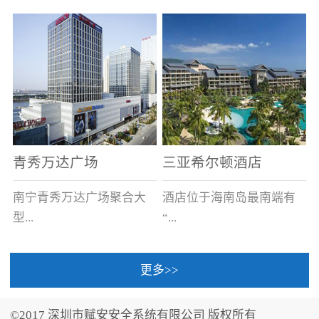
场电源箱或集中电源上接
线。
青秀万达广场
三亚希尔顿酒店
南宁青秀万达广场聚合大
酒店位于海南岛最南端有
型...
“...
更多>>
商业广场、城市商业街
中国的海岛天堂”之美称的
区、步行街、百货、大型
三亚，拥有501间客房、套
©2017 深圳市赋安安全系统有限公司 版权所有
超市、甲级写字楼、城市
间和别墅，带住客领略奢