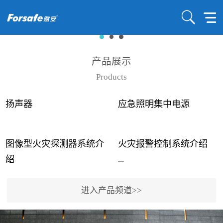
产品展示
Products
扬声器
应急照明集中电源
图像型火灾探测器系统介
火灾报警控制系统介绍
...
...
绍
进入产品频道>>
近年来高大空间建筑火灾
赋安火灾报警控制系统采
事故频发，传统的火灾探
用了具有仲裁机制和冗余