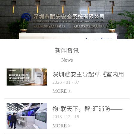
测方法已无法满足要求。
校验的总线传输技术、线
尤其是目前众多的大型影
路状态检测与保护技术、
剧院、会议展览中心、体
后向光电感烟探测技术、
育馆、大型仓库和隧道空
高可靠的系统抗干扰技术
间等，其建筑结构特殊、
等多项专利技术和专有技
防火分区过大，设施复杂
术，是赋安在火灾探测报
新闻资讯
火灾隐患多。一旦发生火
警领域三十多年技术积累
News
灾，由于烟气分层现象，
和工程实践的结晶。
传统的火灾关测器无法被
深圳赋安主导起草《室内用
及时缺发，不能及早发现
2026
-
01
-
07
光动能电池技术规程》 正式
和有效扑救火火，这不仅
布局光伏新能源产业
MORE >
给消防救接带来巨大的压
力和闲难，同时也将造成
物·联天下，智·汇消防——
巨大的经济损失和社会影
2018
-
12
-
15
赋安F&S 2018上海消防展圆
响，基至还会造成人员伤
满落幕
MORE >
亡。图像型火灾探测器正