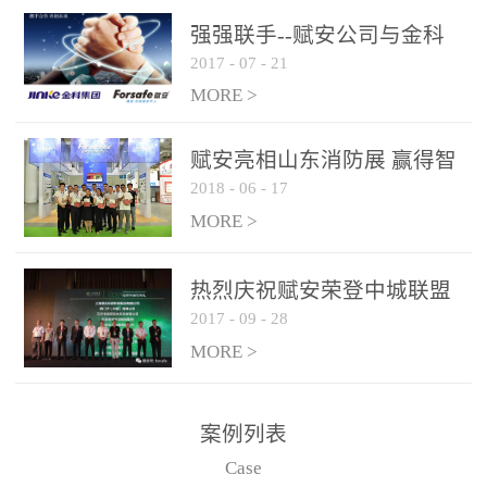
是针对这种高大空间建筑
强强联手--赋安公司与金科
物的消防设施、设备通过
2017
-
07
-
21
集团达成战略合作协议
现场图像的实时获取、预
MORE >
处理和特征提取分析，实
现火焰的跟踪和识别。能
赋安亮相山东消防展 赢得智
更早的进行预警，达到早
2018
-
06
-
17
慧消防新荣耀
报早防的效果。 系统构
MORE >
成示意图： 图像型火灾
探测器系统主要由探测端
和监控端两大部分组成。
热烈庆祝赋安荣登中城联盟
两者之间通过以太网相
2017
-
09
-
28
联合采购战略合作平台
联，一台监控主机最多可
MORE >
带载16台探测器同时探测
器需DC24V供电，若直接
案例列表
从监控主机上获取，最多
Case
只能接6台，超过的需从现