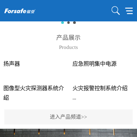
产品展示
Products
扬声器
应急照明集中电源
图像型火灾探测器系统介
火灾报警控制系统介绍
...
...
绍
进入产品频道>>
近年来高大空间建筑火灾
赋安火灾报警控制系统采
事故频发，传统的火灾探
用了具有仲裁机制和冗余