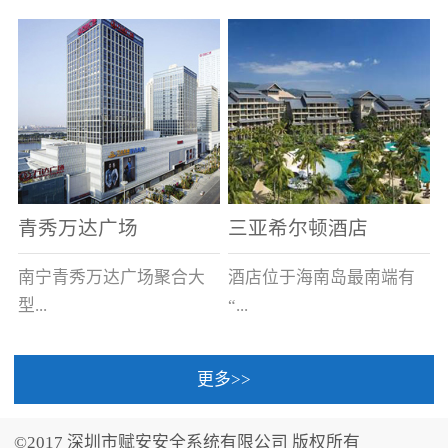
场电源箱或集中电源上接
线。
青秀万达广场
三亚希尔顿酒店
南宁青秀万达广场聚合大
酒店位于海南岛最南端有
型...
“...
更多>>
商业广场、城市商业街
中国的海岛天堂”之美称的
区、步行街、百货、大型
三亚，拥有501间客房、套
©2017 深圳市赋安安全系统有限公司 版权所有
超市、甲级写字楼、城市
间和别墅，带住客领略奢