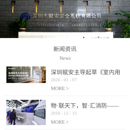
测方法已无法满足要求。
校验的总线传输技术、线
尤其是目前众多的大型影
路状态检测与保护技术、
剧院、会议展览中心、体
后向光电感烟探测技术、
育馆、大型仓库和隧道空
高可靠的系统抗干扰技术
间等，其建筑结构特殊、
等多项专利技术和专有技
防火分区过大，设施复杂
术，是赋安在火灾探测报
新闻资讯
火灾隐患多。一旦发生火
警领域三十多年技术积累
News
灾，由于烟气分层现象，
和工程实践的结晶。
传统的火灾关测器无法被
深圳赋安主导起草《室内用
及时缺发，不能及早发现
2026
-
01
-
07
光动能电池技术规程》 正式
和有效扑救火火，这不仅
布局光伏新能源产业
MORE >
给消防救接带来巨大的压
力和闲难，同时也将造成
物·联天下，智·汇消防——
巨大的经济损失和社会影
2018
-
12
-
15
赋安F&S 2018上海消防展圆
响，基至还会造成人员伤
满落幕
MORE >
亡。图像型火灾探测器正