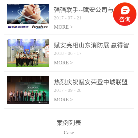
是针对这种高大空间建筑
强强联手--赋安公司与金科
物的消防设施、设备通过
2017
-
07
-
21
集团达成战略合作协议
现场图像的实时获取、预
MORE >
处理和特征提取分析，实
现火焰的跟踪和识别。能
赋安亮相山东消防展 赢得智
更早的进行预警，达到早
2018
-
06
-
17
慧消防新荣耀
报早防的效果。 系统构
MORE >
成示意图： 图像型火灾
探测器系统主要由探测端
和监控端两大部分组成。
热烈庆祝赋安荣登中城联盟
两者之间通过以太网相
2017
-
09
-
28
联合采购战略合作平台
联，一台监控主机最多可
MORE >
带载16台探测器同时探测
器需DC24V供电，若直接
案例列表
从监控主机上获取，最多
Case
只能接6台，超过的需从现