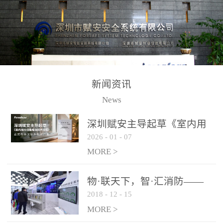
测方法已无法满足要求。
校验的总线传输技术、线
尤其是目前众多的大型影
路状态检测与保护技术、
剧院、会议展览中心、体
后向光电感烟探测技术、
育馆、大型仓库和隧道空
高可靠的系统抗干扰技术
间等，其建筑结构特殊、
等多项专利技术和专有技
防火分区过大，设施复杂
术，是赋安在火灾探测报
新闻资讯
火灾隐患多。一旦发生火
警领域三十多年技术积累
News
灾，由于烟气分层现象，
和工程实践的结晶。
传统的火灾关测器无法被
深圳赋安主导起草《室内用
及时缺发，不能及早发现
2026
-
01
-
07
光动能电池技术规程》 正式
和有效扑救火火，这不仅
布局光伏新能源产业
MORE >
给消防救接带来巨大的压
力和闲难，同时也将造成
物·联天下，智·汇消防——
巨大的经济损失和社会影
2018
-
12
-
15
赋安F&S 2018上海消防展圆
响，基至还会造成人员伤
满落幕
MORE >
亡。图像型火灾探测器正