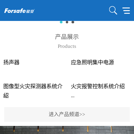
产品展示
Products
扬声器
应急照明集中电源
图像型火灾探测器系统介
火灾报警控制系统介绍
...
...
绍
进入产品频道>>
近年来高大空间建筑火灾
赋安火灾报警控制系统采
事故频发，传统的火灾探
用了具有仲裁机制和冗余