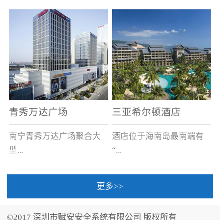
场电源箱或集中电源上接
线。
青秀万达广场
三亚希尔顿酒店
南宁青秀万达广场聚合大
酒店位于海南岛最南端有
型...
“...
更多>>
商业广场、城市商业街
中国的海岛天堂”之美称的
区、步行街、百货、大型
三亚，拥有501间客房、套
©2017 深圳市赋安安全系统有限公司 版权所有
超市、甲级写字楼、城市
间和别墅，带住客领略奢