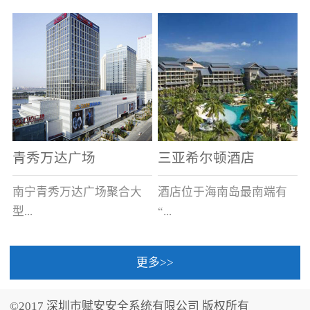
场电源箱或集中电源上接
线。
青秀万达广场
三亚希尔顿酒店
南宁青秀万达广场聚合大
酒店位于海南岛最南端有
型...
“...
更多>>
商业广场、城市商业街
中国的海岛天堂”之美称的
区、步行街、百货、大型
三亚，拥有501间客房、套
©2017 深圳市赋安安全系统有限公司 版权所有
超市、甲级写字楼、城市
间和别墅，带住客领略奢