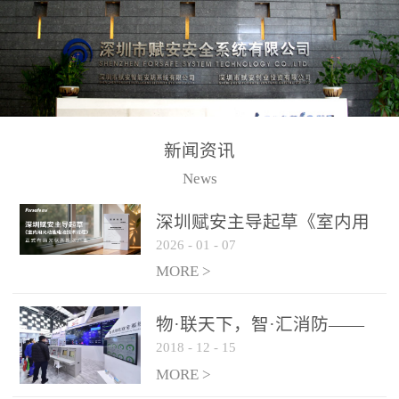
测方法已无法满足要求。
校验的总线传输技术、线
尤其是目前众多的大型影
路状态检测与保护技术、
剧院、会议展览中心、体
后向光电感烟探测技术、
育馆、大型仓库和隧道空
高可靠的系统抗干扰技术
间等，其建筑结构特殊、
等多项专利技术和专有技
防火分区过大，设施复杂
术，是赋安在火灾探测报
新闻资讯
火灾隐患多。一旦发生火
警领域三十多年技术积累
News
灾，由于烟气分层现象，
和工程实践的结晶。
传统的火灾关测器无法被
深圳赋安主导起草《室内用
及时缺发，不能及早发现
2026
-
01
-
07
光动能电池技术规程》 正式
和有效扑救火火，这不仅
布局光伏新能源产业
MORE >
给消防救接带来巨大的压
力和闲难，同时也将造成
物·联天下，智·汇消防——
巨大的经济损失和社会影
2018
-
12
-
15
赋安F&S 2018上海消防展圆
响，基至还会造成人员伤
满落幕
MORE >
亡。图像型火灾探测器正