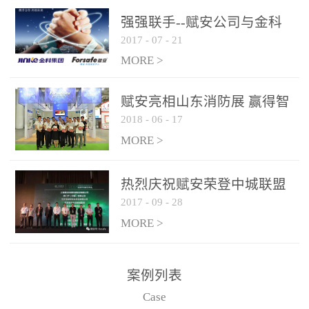
是针对这种高大空间建筑
强强联手--赋安公司与金科
物的消防设施、设备通过
2017
-
07
-
21
集团达成战略合作协议
现场图像的实时获取、预
MORE >
处理和特征提取分析，实
现火焰的跟踪和识别。能
赋安亮相山东消防展 赢得智
更早的进行预警，达到早
2018
-
06
-
17
慧消防新荣耀
报早防的效果。 系统构
MORE >
成示意图： 图像型火灾
探测器系统主要由探测端
和监控端两大部分组成。
热烈庆祝赋安荣登中城联盟
两者之间通过以太网相
2017
-
09
-
28
联合采购战略合作平台
联，一台监控主机最多可
MORE >
带载16台探测器同时探测
器需DC24V供电，若直接
案例列表
从监控主机上获取，最多
Case
只能接6台，超过的需从现