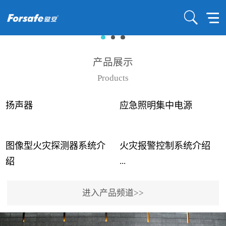
产品展示
Products
扬声器
应急照明集中电源
图像型火灾探测器系统介
火灾报警控制系统介绍
...
...
绍
进入产品频道>>
近年来高大空间建筑火灾
赋安火灾报警控制系统采
事故频发，传统的火灾探
用了具有仲裁机制和冗余