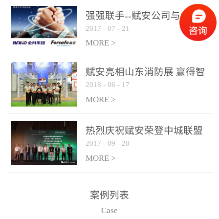
是针对这种高大空间建筑
强强联手--赋安公司与金科
物的消防设施、设备通过
2017
-
07
-
21
集团达成战略合作协议
现场图像的实时获取、预
MORE >
处理和特征提取分析，实
现火焰的跟踪和识别。能
赋安亮相山东消防展 赢得智
更早的进行预警，达到早
2018
-
06
-
17
慧消防新荣耀
报早防的效果。 系统构
MORE >
成示意图： 图像型火灾
探测器系统主要由探测端
和监控端两大部分组成。
热烈庆祝赋安荣登中城联盟
两者之间通过以太网相
2017
-
09
-
28
联合采购战略合作平台
联，一台监控主机最多可
MORE >
带载16台探测器同时探测
器需DC24V供电，若直接
案例列表
从监控主机上获取，最多
Case
只能接6台，超过的需从现