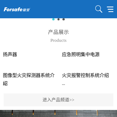
产品展示
Products
扬声器
应急照明集中电源
图像型火灾探测器系统介
火灾报警控制系统介绍
...
...
绍
进入产品频道>>
近年来高大空间建筑火灾
赋安火灾报警控制系统采
事故频发，传统的火灾探
用了具有仲裁机制和冗余