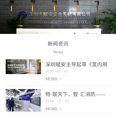
测方法已无法满足要求。
校验的总线传输技术、线
尤其是目前众多的大型影
路状态检测与保护技术、
剧院、会议展览中心、体
后向光电感烟探测技术、
育馆、大型仓库和隧道空
高可靠的系统抗干扰技术
间等，其建筑结构特殊、
等多项专利技术和专有技
防火分区过大，设施复杂
术，是赋安在火灾探测报
新闻资讯
火灾隐患多。一旦发生火
警领域三十多年技术积累
News
灾，由于烟气分层现象，
和工程实践的结晶。
传统的火灾关测器无法被
深圳赋安主导起草《室内用
及时缺发，不能及早发现
2026
-
01
-
07
光动能电池技术规程》 正式
和有效扑救火火，这不仅
布局光伏新能源产业
MORE >
给消防救接带来巨大的压
力和闲难，同时也将造成
物·联天下，智·汇消防——
巨大的经济损失和社会影
2018
-
12
-
15
赋安F&S 2018上海消防展圆
响，基至还会造成人员伤
满落幕
MORE >
亡。图像型火灾探测器正