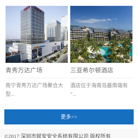
场电源箱或集中电源上接
线。
青秀万达广场
三亚希尔顿酒店
南宁青秀万达广场聚合大
酒店位于海南岛最南端有
型...
“...
更多>>
商业广场、城市商业街
中国的海岛天堂”之美称的
区、步行街、百货、大型
三亚，拥有501间客房、套
©2017 深圳市赋安安全系统有限公司 版权所有
超市、甲级写字楼、城市
间和别墅，带住客领略奢