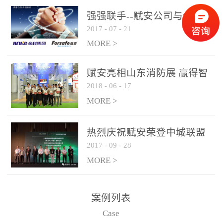
是针对这种高大空间建筑
强强联手--赋安公司与金科
物的消防设施、设备通过
2017
-
07
-
21
集团达成战略合作协议
现场图像的实时获取、预
MORE >
处理和特征提取分析，实
现火焰的跟踪和识别。能
赋安亮相山东消防展 赢得智
更早的进行预警，达到早
2018
-
06
-
17
慧消防新荣耀
报早防的效果。 系统构
MORE >
成示意图： 图像型火灾
探测器系统主要由探测端
和监控端两大部分组成。
热烈庆祝赋安荣登中城联盟
两者之间通过以太网相
2017
-
09
-
28
联合采购战略合作平台
联，一台监控主机最多可
MORE >
带载16台探测器同时探测
器需DC24V供电，若直接
案例列表
从监控主机上获取，最多
Case
只能接6台，超过的需从现