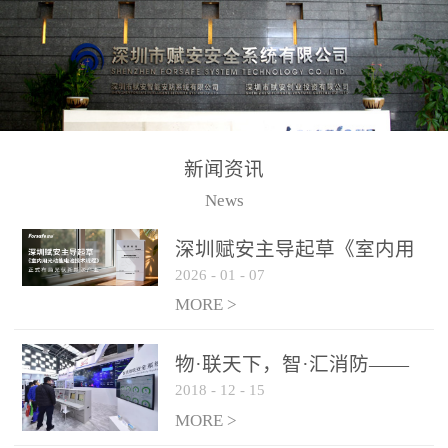
测方法已无法满足要求。
校验的总线传输技术、线
尤其是目前众多的大型影
路状态检测与保护技术、
剧院、会议展览中心、体
后向光电感烟探测技术、
育馆、大型仓库和隧道空
高可靠的系统抗干扰技术
间等，其建筑结构特殊、
等多项专利技术和专有技
防火分区过大，设施复杂
术，是赋安在火灾探测报
新闻资讯
火灾隐患多。一旦发生火
警领域三十多年技术积累
News
灾，由于烟气分层现象，
和工程实践的结晶。
传统的火灾关测器无法被
深圳赋安主导起草《室内用
及时缺发，不能及早发现
2026
-
01
-
07
光动能电池技术规程》 正式
和有效扑救火火，这不仅
布局光伏新能源产业
MORE >
给消防救接带来巨大的压
力和闲难，同时也将造成
物·联天下，智·汇消防——
巨大的经济损失和社会影
2018
-
12
-
15
赋安F&S 2018上海消防展圆
响，基至还会造成人员伤
满落幕
MORE >
亡。图像型火灾探测器正