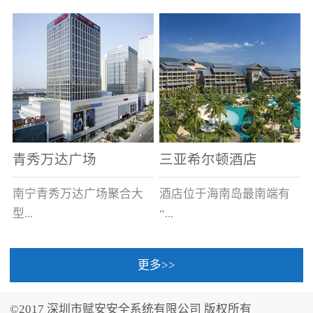
场电源箱或集中电源上接
线。
青秀万达广场
三亚希尔顿酒店
南宁青秀万达广场聚合大
酒店位于海南岛最南端有
型...
“...
更多>>
商业广场、城市商业街
中国的海岛天堂”之美称的
区、步行街、百货、大型
三亚，拥有501间客房、套
©2017 深圳市赋安安全系统有限公司 版权所有
超市、甲级写字楼、城市
间和别墅，带住客领略奢