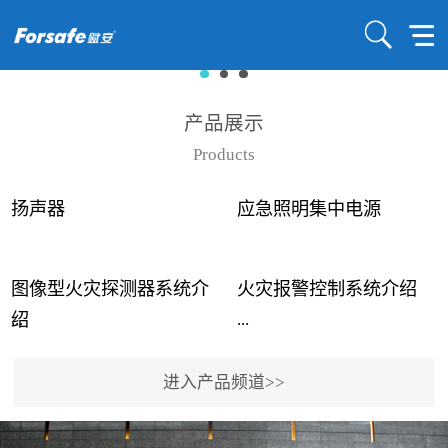
产品展示
Products
扬声器
应急照明集中电源
图像型火灾探测器系统介
火灾报警控制系统介绍
...
...
绍
进入产品频道>>
近年来高大空间建筑火灾
赋安火灾报警控制系统采
事故频发，传统的火灾探
用了具有仲裁机制和冗余