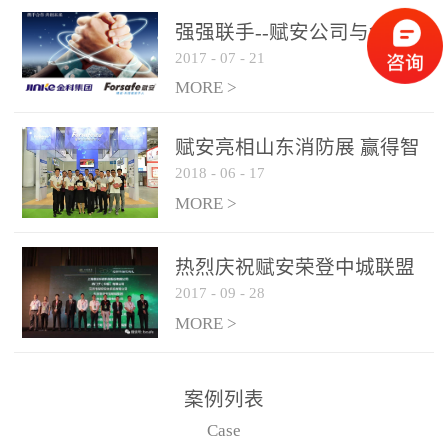
是针对这种高大空间建筑
强强联手--赋安公司与金科
物的消防设施、设备通过
2017
-
07
-
21
集团达成战略合作协议
现场图像的实时获取、预
MORE >
处理和特征提取分析，实
现火焰的跟踪和识别。能
赋安亮相山东消防展 赢得智
更早的进行预警，达到早
2018
-
06
-
17
慧消防新荣耀
报早防的效果。 系统构
MORE >
成示意图： 图像型火灾
探测器系统主要由探测端
和监控端两大部分组成。
热烈庆祝赋安荣登中城联盟
两者之间通过以太网相
2017
-
09
-
28
联合采购战略合作平台
联，一台监控主机最多可
MORE >
带载16台探测器同时探测
器需DC24V供电，若直接
案例列表
从监控主机上获取，最多
Case
只能接6台，超过的需从现