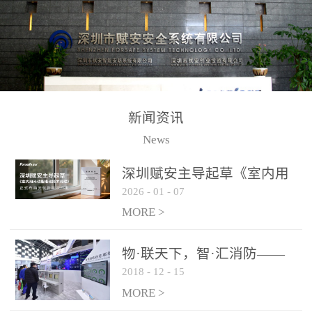
测方法已无法满足要求。
校验的总线传输技术、线
尤其是目前众多的大型影
路状态检测与保护技术、
剧院、会议展览中心、体
后向光电感烟探测技术、
育馆、大型仓库和隧道空
高可靠的系统抗干扰技术
间等，其建筑结构特殊、
等多项专利技术和专有技
防火分区过大，设施复杂
术，是赋安在火灾探测报
新闻资讯
火灾隐患多。一旦发生火
警领域三十多年技术积累
News
灾，由于烟气分层现象，
和工程实践的结晶。
传统的火灾关测器无法被
深圳赋安主导起草《室内用
及时缺发，不能及早发现
2026
-
01
-
07
光动能电池技术规程》 正式
和有效扑救火火，这不仅
布局光伏新能源产业
MORE >
给消防救接带来巨大的压
力和闲难，同时也将造成
物·联天下，智·汇消防——
巨大的经济损失和社会影
2018
-
12
-
15
赋安F&S 2018上海消防展圆
响，基至还会造成人员伤
满落幕
MORE >
亡。图像型火灾探测器正