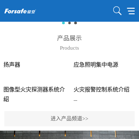
产品展示
Products
扬声器
应急照明集中电源
图像型火灾探测器系统介
火灾报警控制系统介绍
...
...
绍
进入产品频道>>
近年来高大空间建筑火灾
赋安火灾报警控制系统采
事故频发，传统的火灾探
用了具有仲裁机制和冗余