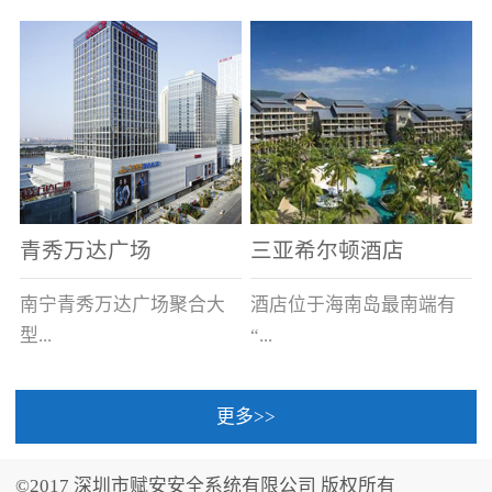
场电源箱或集中电源上接
线。
青秀万达广场
三亚希尔顿酒店
南宁青秀万达广场聚合大
酒店位于海南岛最南端有
型...
“...
更多>>
商业广场、城市商业街
中国的海岛天堂”之美称的
区、步行街、百货、大型
三亚，拥有501间客房、套
©2017 深圳市赋安安全系统有限公司 版权所有
超市、甲级写字楼、城市
间和别墅，带住客领略奢