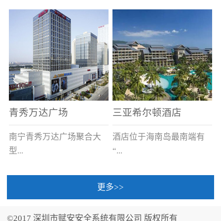
场电源箱或集中电源上接
线。
青秀万达广场
三亚希尔顿酒店
南宁青秀万达广场聚合大
酒店位于海南岛最南端有
型...
“...
更多>>
商业广场、城市商业街
中国的海岛天堂”之美称的
区、步行街、百货、大型
三亚，拥有501间客房、套
©2017 深圳市赋安安全系统有限公司 版权所有
超市、甲级写字楼、城市
间和别墅，带住客领略奢