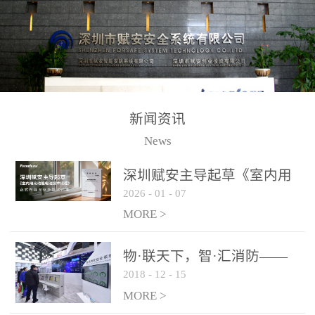
测方法已无法满足要求。
校验的总线传输技术、线
尤其是目前众多的大型影
路状态检测与保护技术、
剧院、会议展览中心、体
后向光电感烟探测技术、
育馆、大型仓库和隧道空
高可靠的系统抗干扰技术
间等，其建筑结构特殊、
等多项专利技术和专有技
防火分区过大，设施复杂
术，是赋安在火灾探测报
新闻资讯
火灾隐患多。一旦发生火
警领域三十多年技术积累
News
灾，由于烟气分层现象，
和工程实践的结晶。
传统的火灾关测器无法被
深圳赋安主导起草《室内用
及时缺发，不能及早发现
2026
-
01
-
07
光动能电池技术规程》 正式
和有效扑救火火，这不仅
布局光伏新能源产业
MORE >
给消防救接带来巨大的压
力和闲难，同时也将造成
物·联天下，智·汇消防——
巨大的经济损失和社会影
2018
-
12
-
15
赋安F&S 2018上海消防展圆
响，基至还会造成人员伤
满落幕
MORE >
亡。图像型火灾探测器正