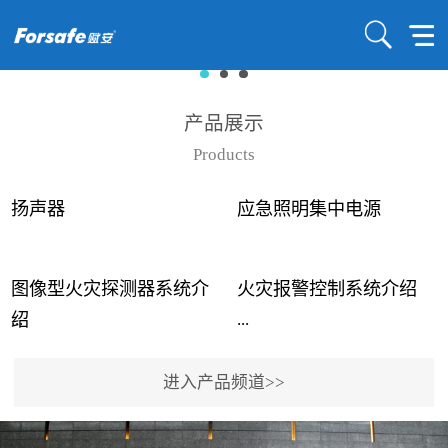
产品展示
Products
扬声器
应急照明集中电源
图像型火灾探测器系统介
火灾报警控制系统介绍
...
...
绍
进入产品频道>>
近年来高大空间建筑火灾
赋安火灾报警控制系统采
事故频发，传统的火灾探
用了具有仲裁机制和冗余