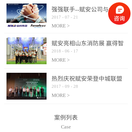
是针对这种高大空间建筑
强强联手--赋安公司与金科
物的消防设施、设备通过
2017
-
07
-
21
集团达成战略合作协议
现场图像的实时获取、预
MORE >
处理和特征提取分析，实
现火焰的跟踪和识别。能
赋安亮相山东消防展 赢得智
更早的进行预警，达到早
2018
-
06
-
17
慧消防新荣耀
报早防的效果。 系统构
MORE >
成示意图： 图像型火灾
探测器系统主要由探测端
和监控端两大部分组成。
热烈庆祝赋安荣登中城联盟
两者之间通过以太网相
2017
-
09
-
28
联合采购战略合作平台
联，一台监控主机最多可
MORE >
带载16台探测器同时探测
器需DC24V供电，若直接
案例列表
从监控主机上获取，最多
Case
只能接6台，超过的需从现