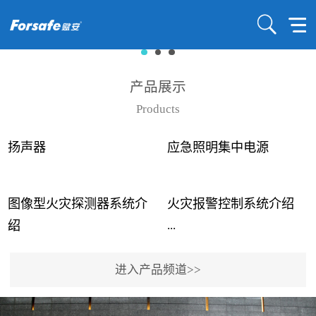
产品展示
Products
扬声器
应急照明集中电源
图像型火灾探测器系统介
火灾报警控制系统介绍
...
...
绍
进入产品频道>>
近年来高大空间建筑火灾
赋安火灾报警控制系统采
事故频发，传统的火灾探
用了具有仲裁机制和冗余