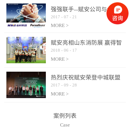
是针对这种高大空间建筑
强强联手--赋安公司与金科
物的消防设施、设备通过
2017
-
07
-
21
集团达成战略合作协议
现场图像的实时获取、预
MORE >
处理和特征提取分析，实
现火焰的跟踪和识别。能
赋安亮相山东消防展 赢得智
更早的进行预警，达到早
2018
-
06
-
17
慧消防新荣耀
报早防的效果。 系统构
MORE >
成示意图： 图像型火灾
探测器系统主要由探测端
和监控端两大部分组成。
热烈庆祝赋安荣登中城联盟
两者之间通过以太网相
2017
-
09
-
28
联合采购战略合作平台
联，一台监控主机最多可
MORE >
带载16台探测器同时探测
器需DC24V供电，若直接
案例列表
从监控主机上获取，最多
Case
只能接6台，超过的需从现