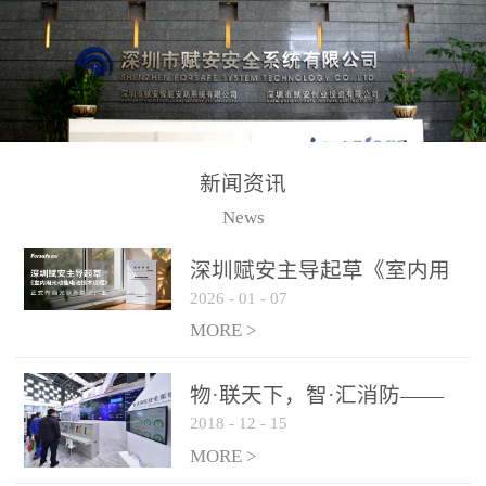
测方法已无法满足要求。
校验的总线传输技术、线
尤其是目前众多的大型影
路状态检测与保护技术、
剧院、会议展览中心、体
后向光电感烟探测技术、
育馆、大型仓库和隧道空
高可靠的系统抗干扰技术
间等，其建筑结构特殊、
等多项专利技术和专有技
防火分区过大，设施复杂
术，是赋安在火灾探测报
新闻资讯
火灾隐患多。一旦发生火
警领域三十多年技术积累
News
灾，由于烟气分层现象，
和工程实践的结晶。
传统的火灾关测器无法被
深圳赋安主导起草《室内用
及时缺发，不能及早发现
2026
-
01
-
07
光动能电池技术规程》 正式
和有效扑救火火，这不仅
布局光伏新能源产业
MORE >
给消防救接带来巨大的压
力和闲难，同时也将造成
物·联天下，智·汇消防——
巨大的经济损失和社会影
2018
-
12
-
15
赋安F&S 2018上海消防展圆
响，基至还会造成人员伤
满落幕
MORE >
亡。图像型火灾探测器正