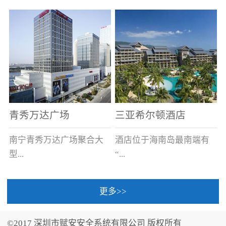
场电源箱或集中电源上接
线。
青秀万达广场
三亚希尔顿酒店
南宁青秀万达广场聚合大
酒店位于海南岛最南端有
型...
“...
更多>>
商业广场、城市商业街
中国的海岛天堂”之美称的
区、步行街、百货、大型
三亚，拥有501间客房、套
©2017 深圳市赋安安全系统有限公司 版权所有
超市、甲级写字楼、城市
间和别墅，带住客领略奢