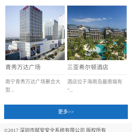
场电源箱或集中电源上接
线。
青秀万达广场
三亚希尔顿酒店
南宁青秀万达广场聚合大
酒店位于海南岛最南端有
型...
“...
更多>>
商业广场、城市商业街
中国的海岛天堂”之美称的
区、步行街、百货、大型
三亚，拥有501间客房、套
©2017 深圳市赋安安全系统有限公司 版权所有
超市、甲级写字楼、城市
间和别墅，带住客领略奢