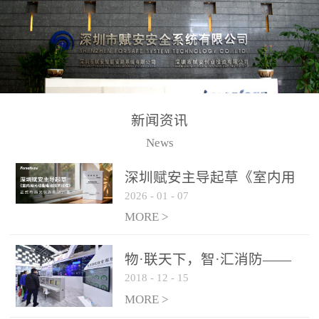
测方法已无法满足要求。
校验的总线传输技术、线
尤其是目前众多的大型影
路状态检测与保护技术、
剧院、会议展览中心、体
后向光电感烟探测技术、
育馆、大型仓库和隧道空
高可靠的系统抗干扰技术
间等，其建筑结构特殊、
等多项专利技术和专有技
防火分区过大，设施复杂
术，是赋安在火灾探测报
新闻资讯
火灾隐患多。一旦发生火
警领域三十多年技术积累
News
灾，由于烟气分层现象，
和工程实践的结晶。
传统的火灾关测器无法被
深圳赋安主导起草《室内用
及时缺发，不能及早发现
2026
-
01
-
07
光动能电池技术规程》 正式
和有效扑救火火，这不仅
布局光伏新能源产业
MORE >
给消防救接带来巨大的压
力和闲难，同时也将造成
物·联天下，智·汇消防——
巨大的经济损失和社会影
2018
-
12
-
15
赋安F&S 2018上海消防展圆
响，基至还会造成人员伤
满落幕
MORE >
亡。图像型火灾探测器正