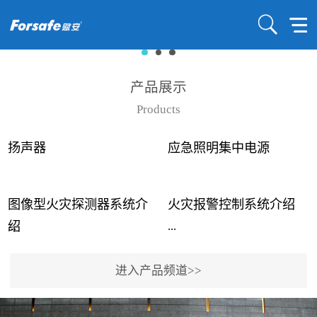
产品展示
Products
扬声器
应急照明集中电源
图像型火灾探测器系统介
火灾报警控制系统介绍
...
...
绍
进入产品频道>>
近年来高大空间建筑火灾
赋安火灾报警控制系统采
事故频发，传统的火灾探
用了具有仲裁机制和冗余