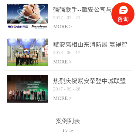
是针对这种高大空间建筑
强强联手--赋安公司与金科
物的消防设施、设备通过
2017
-
07
-
21
集团达成战略合作协议
现场图像的实时获取、预
MORE >
处理和特征提取分析，实
现火焰的跟踪和识别。能
赋安亮相山东消防展 赢得智
更早的进行预警，达到早
2018
-
06
-
17
慧消防新荣耀
报早防的效果。 系统构
MORE >
成示意图： 图像型火灾
探测器系统主要由探测端
和监控端两大部分组成。
热烈庆祝赋安荣登中城联盟
两者之间通过以太网相
2017
-
09
-
28
联合采购战略合作平台
联，一台监控主机最多可
MORE >
带载16台探测器同时探测
器需DC24V供电，若直接
案例列表
从监控主机上获取，最多
Case
只能接6台，超过的需从现