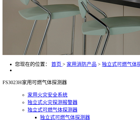
您现在的位置：
首页
>
家用消防产品
>
独立式可燃气体
FS3023H家用可燃气体探测器
家用火灾安全系统
独立式火灾探测报警器
独立式可燃气体探测器
独立式可燃气体探测器