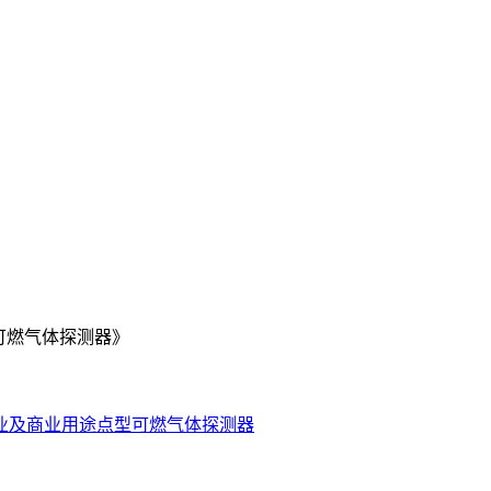
家用可燃气体探测器》
X)工业及商业用途点型可燃气体探测器