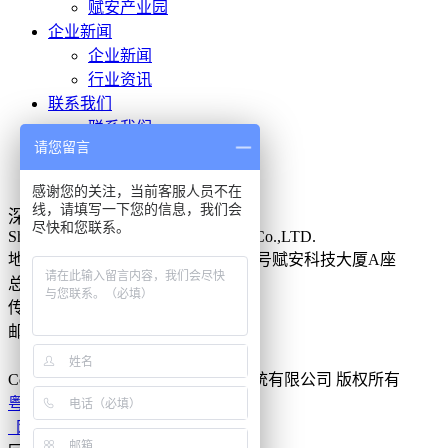
赋安产业园
企业新闻
企业新闻
行业资讯
联系我们
联系我们
请您留言
人才招聘
投诉建议
感谢您的关注，当前客服人员不在
线，请填写一下您的信息，我们会
深圳市赋安安全系统有限公司
尽快和您联系。
Shenzhen Forsafe System Technology Co.,LTD.
地址：
深圳市南山区高新南一道013号赋安科技大厦A座
总机：（ 0755 ）86315556
传真：（ 0755 ）86315559
邮编：330520
全国统一服务热线：
400-8822-119
Copyright
©2017 深圳市赋安安全系统有限公司 版权所有
粤ICP备11067334号
网站地图