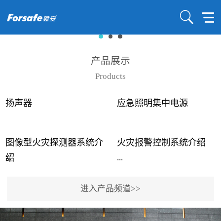
产品展示
Products
扬声器
应急照明集中电源
图像型火灾探测器系统介
火灾报警控制系统介绍
...
...
绍
进入产品频道>>
近年来高大空间建筑火灾
赋安火灾报警控制系统采
事故频发，传统的火灾探
用了具有仲裁机制和冗余