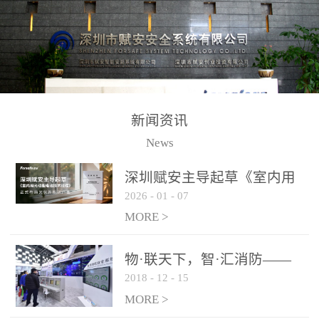
测方法已无法满足要求。
校验的总线传输技术、线
尤其是目前众多的大型影
路状态检测与保护技术、
剧院、会议展览中心、体
后向光电感烟探测技术、
育馆、大型仓库和隧道空
高可靠的系统抗干扰技术
间等，其建筑结构特殊、
等多项专利技术和专有技
防火分区过大，设施复杂
术，是赋安在火灾探测报
新闻资讯
火灾隐患多。一旦发生火
警领域三十多年技术积累
News
灾，由于烟气分层现象，
和工程实践的结晶。
传统的火灾关测器无法被
深圳赋安主导起草《室内用
及时缺发，不能及早发现
2026
-
01
-
07
光动能电池技术规程》 正式
和有效扑救火火，这不仅
布局光伏新能源产业
MORE >
给消防救接带来巨大的压
力和闲难，同时也将造成
物·联天下，智·汇消防——
巨大的经济损失和社会影
2018
-
12
-
15
赋安F&S 2018上海消防展圆
响，基至还会造成人员伤
满落幕
MORE >
亡。图像型火灾探测器正