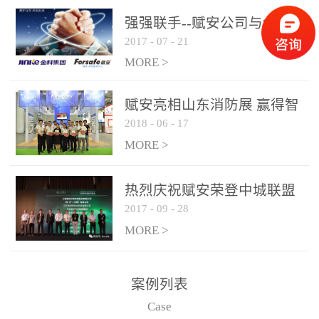
是针对这种高大空间建筑
强强联手--赋安公司与金科
物的消防设施、设备通过
2017
-
07
-
21
集团达成战略合作协议
现场图像的实时获取、预
MORE >
处理和特征提取分析，实
现火焰的跟踪和识别。能
赋安亮相山东消防展 赢得智
更早的进行预警，达到早
2018
-
06
-
17
慧消防新荣耀
报早防的效果。 系统构
MORE >
成示意图： 图像型火灾
探测器系统主要由探测端
和监控端两大部分组成。
热烈庆祝赋安荣登中城联盟
两者之间通过以太网相
2017
-
09
-
28
联合采购战略合作平台
联，一台监控主机最多可
MORE >
带载16台探测器同时探测
器需DC24V供电，若直接
案例列表
从监控主机上获取，最多
Case
只能接6台，超过的需从现