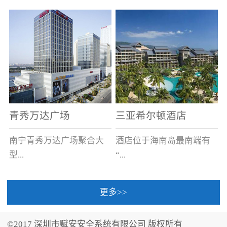
场电源箱或集中电源上接
线。
青秀万达广场
三亚希尔顿酒店
南宁青秀万达广场聚合大
酒店位于海南岛最南端有
型...
“...
更多>>
商业广场、城市商业街
中国的海岛天堂”之美称的
区、步行街、百货、大型
三亚，拥有501间客房、套
©2017 深圳市赋安安全系统有限公司 版权所有
超市、甲级写字楼、城市
间和别墅，带住客领略奢