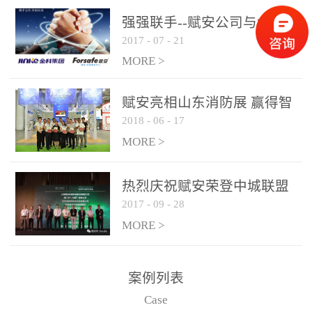
是针对这种高大空间建筑
强强联手--赋安公司与金科
物的消防设施、设备通过
2017
-
07
-
21
集团达成战略合作协议
现场图像的实时获取、预
MORE >
处理和特征提取分析，实
现火焰的跟踪和识别。能
赋安亮相山东消防展 赢得智
更早的进行预警，达到早
2018
-
06
-
17
慧消防新荣耀
报早防的效果。 系统构
MORE >
成示意图： 图像型火灾
探测器系统主要由探测端
和监控端两大部分组成。
热烈庆祝赋安荣登中城联盟
两者之间通过以太网相
2017
-
09
-
28
联合采购战略合作平台
联，一台监控主机最多可
MORE >
带载16台探测器同时探测
器需DC24V供电，若直接
案例列表
从监控主机上获取，最多
Case
只能接6台，超过的需从现