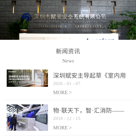
测方法已无法满足要求。
校验的总线传输技术、线
尤其是目前众多的大型影
路状态检测与保护技术、
剧院、会议展览中心、体
后向光电感烟探测技术、
育馆、大型仓库和隧道空
高可靠的系统抗干扰技术
间等，其建筑结构特殊、
等多项专利技术和专有技
防火分区过大，设施复杂
术，是赋安在火灾探测报
新闻资讯
火灾隐患多。一旦发生火
警领域三十多年技术积累
News
灾，由于烟气分层现象，
和工程实践的结晶。
传统的火灾关测器无法被
深圳赋安主导起草《室内用
及时缺发，不能及早发现
2026
-
01
-
07
光动能电池技术规程》 正式
和有效扑救火火，这不仅
布局光伏新能源产业
MORE >
给消防救接带来巨大的压
力和闲难，同时也将造成
物·联天下，智·汇消防——
巨大的经济损失和社会影
2018
-
12
-
15
赋安F&S 2018上海消防展圆
响，基至还会造成人员伤
满落幕
MORE >
亡。图像型火灾探测器正