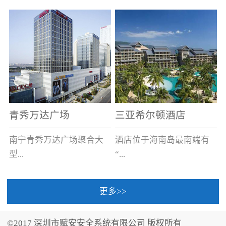
场电源箱或集中电源上接
线。
青秀万达广场
三亚希尔顿酒店
南宁青秀万达广场聚合大
酒店位于海南岛最南端有
型...
“...
更多>>
商业广场、城市商业街
中国的海岛天堂”之美称的
区、步行街、百货、大型
三亚，拥有501间客房、套
©2017 深圳市赋安安全系统有限公司 版权所有
超市、甲级写字楼、城市
间和别墅，带住客领略奢