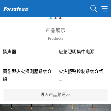
产品展示
Products
扬声器
应急照明集中电源
图像型火灾探测器系统介
火灾报警控制系统介绍
...
...
绍
进入产品频道>>
近年来高大空间建筑火灾
赋安火灾报警控制系统采
事故频发，传统的火灾探
用了具有仲裁机制和冗余