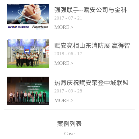
是针对这种高大空间建筑
强强联手--赋安公司与金科
物的消防设施、设备通过
2017
-
07
-
21
集团达成战略合作协议
现场图像的实时获取、预
MORE >
处理和特征提取分析，实
现火焰的跟踪和识别。能
赋安亮相山东消防展 赢得智
更早的进行预警，达到早
2018
-
06
-
17
慧消防新荣耀
报早防的效果。 系统构
MORE >
成示意图： 图像型火灾
探测器系统主要由探测端
和监控端两大部分组成。
热烈庆祝赋安荣登中城联盟
两者之间通过以太网相
2017
-
09
-
28
联合采购战略合作平台
联，一台监控主机最多可
MORE >
带载16台探测器同时探测
器需DC24V供电，若直接
案例列表
从监控主机上获取，最多
Case
只能接6台，超过的需从现