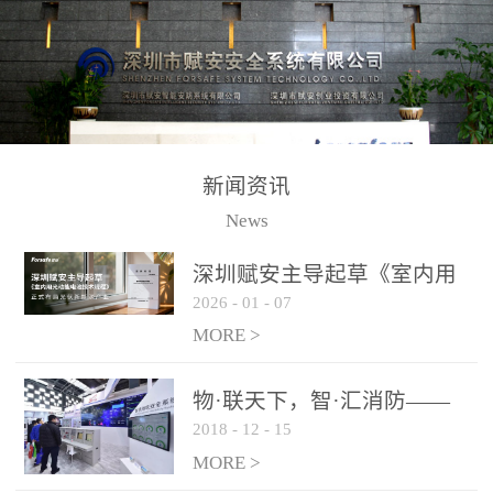
测方法已无法满足要求。
校验的总线传输技术、线
尤其是目前众多的大型影
路状态检测与保护技术、
剧院、会议展览中心、体
后向光电感烟探测技术、
育馆、大型仓库和隧道空
高可靠的系统抗干扰技术
间等，其建筑结构特殊、
等多项专利技术和专有技
防火分区过大，设施复杂
术，是赋安在火灾探测报
新闻资讯
火灾隐患多。一旦发生火
警领域三十多年技术积累
News
灾，由于烟气分层现象，
和工程实践的结晶。
传统的火灾关测器无法被
深圳赋安主导起草《室内用
及时缺发，不能及早发现
2026
-
01
-
07
光动能电池技术规程》 正式
和有效扑救火火，这不仅
布局光伏新能源产业
MORE >
给消防救接带来巨大的压
力和闲难，同时也将造成
物·联天下，智·汇消防——
巨大的经济损失和社会影
2018
-
12
-
15
赋安F&S 2018上海消防展圆
响，基至还会造成人员伤
满落幕
MORE >
亡。图像型火灾探测器正