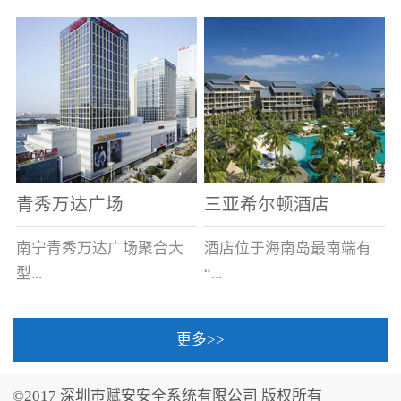
场电源箱或集中电源上接
线。
青秀万达广场
三亚希尔顿酒店
南宁青秀万达广场聚合大
酒店位于海南岛最南端有
型...
“...
更多>>
商业广场、城市商业街
中国的海岛天堂”之美称的
区、步行街、百货、大型
三亚，拥有501间客房、套
©2017 深圳市赋安安全系统有限公司 版权所有
超市、甲级写字楼、城市
间和别墅，带住客领略奢