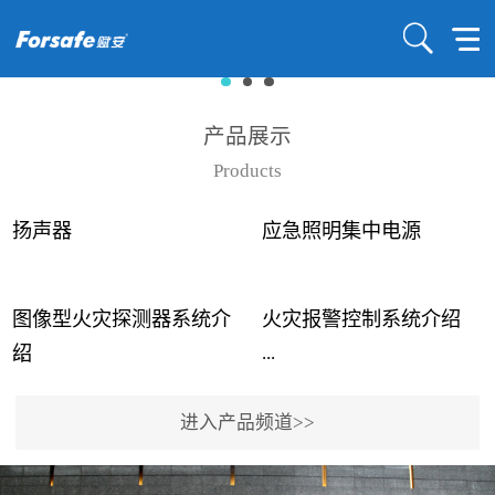
产品展示
Products
扬声器
应急照明集中电源
图像型火灾探测器系统介
火灾报警控制系统介绍
...
...
绍
进入产品频道>>
近年来高大空间建筑火灾
赋安火灾报警控制系统采
事故频发，传统的火灾探
用了具有仲裁机制和冗余