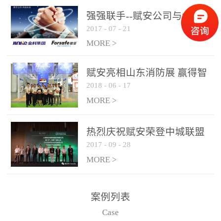
是针对这种高大空间建筑
强强联手--赋安公司与金科
物的消防设施、设备通过
2017
-
07
-
21
集团达成战略合作协议
现场图像的实时获取、预
MORE >
处理和特征提取分析，实
现火焰的跟踪和识别。能
赋安亮相山东消防展 赢得智
更早的进行预警，达到早
2018
-
06
-
17
慧消防新荣耀
报早防的效果。 系统构
MORE >
成示意图： 图像型火灾
探测器系统主要由探测端
和监控端两大部分组成。
热烈庆祝赋安荣登中城联盟
两者之间通过以太网相
2017
-
09
-
28
联合采购战略合作平台
联，一台监控主机最多可
MORE >
带载16台探测器同时探测
器需DC24V供电，若直接
案例列表
从监控主机上获取，最多
Case
只能接6台，超过的需从现