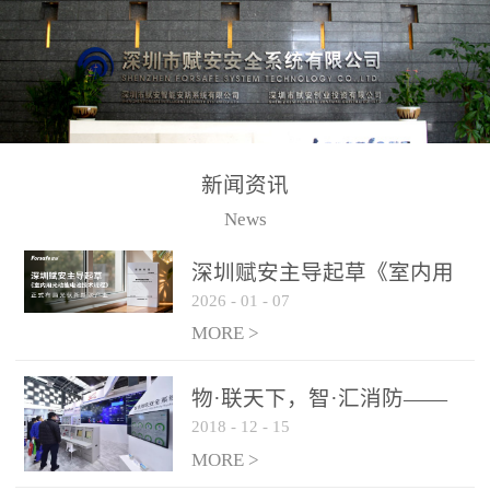
测方法已无法满足要求。
校验的总线传输技术、线
尤其是目前众多的大型影
路状态检测与保护技术、
剧院、会议展览中心、体
后向光电感烟探测技术、
育馆、大型仓库和隧道空
高可靠的系统抗干扰技术
间等，其建筑结构特殊、
等多项专利技术和专有技
防火分区过大，设施复杂
术，是赋安在火灾探测报
新闻资讯
火灾隐患多。一旦发生火
警领域三十多年技术积累
News
灾，由于烟气分层现象，
和工程实践的结晶。
传统的火灾关测器无法被
深圳赋安主导起草《室内用
及时缺发，不能及早发现
2026
-
01
-
07
光动能电池技术规程》 正式
和有效扑救火火，这不仅
布局光伏新能源产业
MORE >
给消防救接带来巨大的压
力和闲难，同时也将造成
物·联天下，智·汇消防——
巨大的经济损失和社会影
2018
-
12
-
15
赋安F&S 2018上海消防展圆
响，基至还会造成人员伤
满落幕
MORE >
亡。图像型火灾探测器正