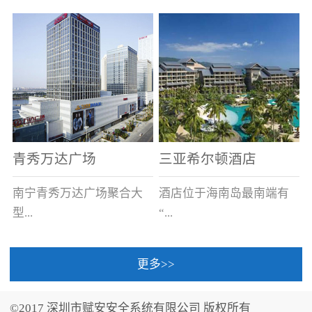
场电源箱或集中电源上接
线。
青秀万达广场
三亚希尔顿酒店
南宁青秀万达广场聚合大
酒店位于海南岛最南端有
型...
“...
更多>>
商业广场、城市商业街
中国的海岛天堂”之美称的
区、步行街、百货、大型
三亚，拥有501间客房、套
©2017 深圳市赋安安全系统有限公司 版权所有
超市、甲级写字楼、城市
间和别墅，带住客领略奢