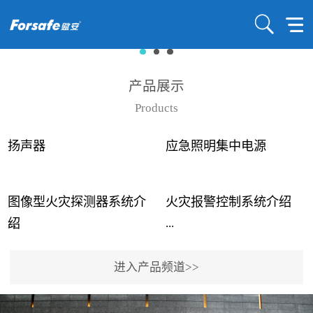
产品展示
Products
扬声器
应急照明集中电源
图像型火灾探测器系统介
火灾报警控制系统介绍
...
...
绍
进入产品频道>>
近年来高大空间建筑火灾
赋安火灾报警控制系统采
事故频发，传统的火灾探
用了具有仲裁机制和冗余