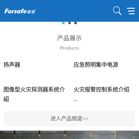
产品展示
Products
扬声器
应急照明集中电源
图像型火灾探测器系统介
火灾报警控制系统介绍
...
...
绍
进入产品频道>>
近年来高大空间建筑火灾
赋安火灾报警控制系统采
事故频发，传统的火灾探
用了具有仲裁机制和冗余