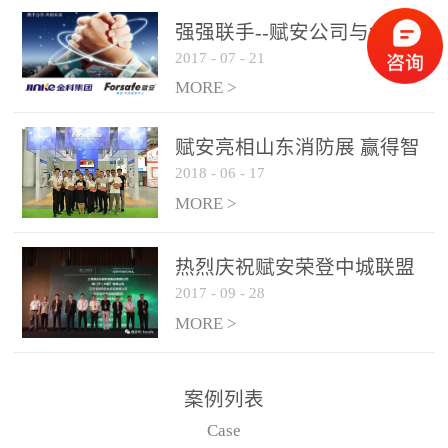
是针对这种高大空间建筑
强强联手--赋安公司与金科
物的消防设施、设备通过
2017
-
07
-
21
集团达成战略合作协议
现场图像的实时获取、预
MORE >
处理和特征提取分析，实
现火焰的跟踪和识别。能
赋安亮相山东消防展 赢得智
更早的进行预警，达到早
2018
-
06
-
17
慧消防新荣耀
报早防的效果。 系统构
MORE >
成示意图： 图像型火灾
探测器系统主要由探测端
和监控端两大部分组成。
热烈庆祝赋安荣登中城联盟
两者之间通过以太网相
2017
-
09
-
28
联合采购战略合作平台
联，一台监控主机最多可
MORE >
带载16台探测器同时探测
器需DC24V供电，若直接
案例列表
从监控主机上获取，最多
Case
只能接6台，超过的需从现