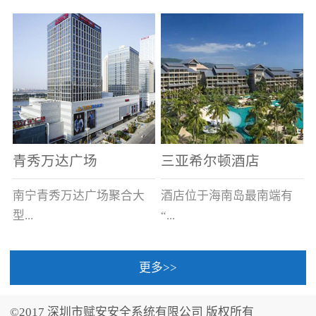
场电源箱或集中电源上接
线。
青秀万达广场
三亚希尔顿酒店
南宁青秀万达广场聚合大
酒店位于海南岛最南端有
型...
“...
更多>>
商业广场、城市商业街
中国的海岛天堂”之美称的
区、步行街、百货、大型
三亚，拥有501间客房、套
©2017 深圳市赋安安全系统有限公司 版权所有
超市、甲级写字楼、城市
间和别墅，带住客领略奢