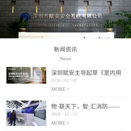
测方法已无法满足要求。
校验的总线传输技术、线
尤其是目前众多的大型影
路状态检测与保护技术、
剧院、会议展览中心、体
后向光电感烟探测技术、
育馆、大型仓库和隧道空
高可靠的系统抗干扰技术
间等，其建筑结构特殊、
等多项专利技术和专有技
防火分区过大，设施复杂
术，是赋安在火灾探测报
新闻资讯
火灾隐患多。一旦发生火
警领域三十多年技术积累
News
灾，由于烟气分层现象，
和工程实践的结晶。
传统的火灾关测器无法被
深圳赋安主导起草《室内用
及时缺发，不能及早发现
2026
-
01
-
07
光动能电池技术规程》 正式
和有效扑救火火，这不仅
布局光伏新能源产业
MORE >
给消防救接带来巨大的压
力和闲难，同时也将造成
物·联天下，智·汇消防——
巨大的经济损失和社会影
2018
-
12
-
15
赋安F&S 2018上海消防展圆
响，基至还会造成人员伤
满落幕
MORE >
亡。图像型火灾探测器正