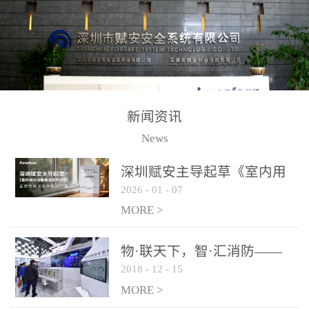
测方法已无法满足要求。
校验的总线传输技术、线
尤其是目前众多的大型影
路状态检测与保护技术、
剧院、会议展览中心、体
后向光电感烟探测技术、
育馆、大型仓库和隧道空
高可靠的系统抗干扰技术
间等，其建筑结构特殊、
等多项专利技术和专有技
防火分区过大，设施复杂
术，是赋安在火灾探测报
新闻资讯
火灾隐患多。一旦发生火
警领域三十多年技术积累
News
灾，由于烟气分层现象，
和工程实践的结晶。
传统的火灾关测器无法被
深圳赋安主导起草《室内用
及时缺发，不能及早发现
2026
-
01
-
07
光动能电池技术规程》 正式
和有效扑救火火，这不仅
布局光伏新能源产业
MORE >
给消防救接带来巨大的压
力和闲难，同时也将造成
物·联天下，智·汇消防——
巨大的经济损失和社会影
2018
-
12
-
15
赋安F&S 2018上海消防展圆
响，基至还会造成人员伤
满落幕
MORE >
亡。图像型火灾探测器正