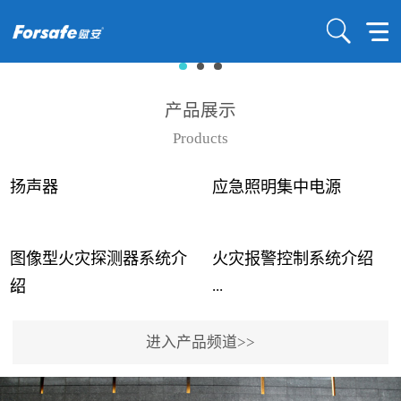
产品展示
Products
扬声器
应急照明集中电源
图像型火灾探测器系统介
火灾报警控制系统介绍
...
...
绍
进入产品频道>>
近年来高大空间建筑火灾
赋安火灾报警控制系统采
事故频发，传统的火灾探
用了具有仲裁机制和冗余