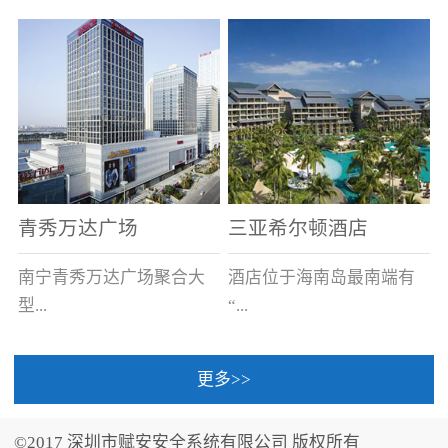
场电源箱或集中电源上接
线。
青秀万达广场
三亚希尔顿酒店
南宁青秀万达广场聚合大
酒店位于海南岛最南端有
型...
“...
更多>>
商业广场、城市商业街
中国的海岛天堂”之美称的
区、步行街、百货、大型
三亚，拥有501间客房、套
©2017 深圳市赋安安全系统有限公司 版权所有
超市、甲级写字楼、城市
间和别墅，带住客领略奢