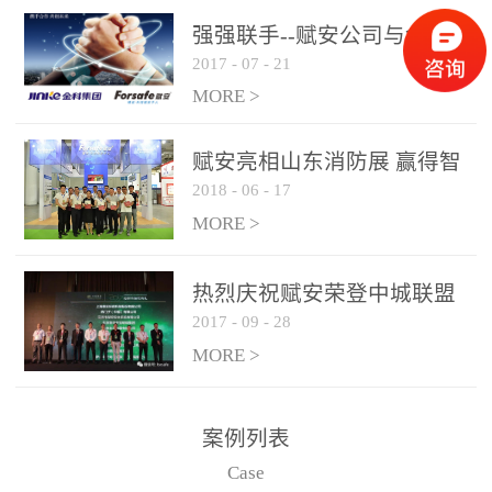
是针对这种高大空间建筑
强强联手--赋安公司与金科
物的消防设施、设备通过
2017
-
07
-
21
集团达成战略合作协议
现场图像的实时获取、预
MORE >
处理和特征提取分析，实
现火焰的跟踪和识别。能
赋安亮相山东消防展 赢得智
更早的进行预警，达到早
2018
-
06
-
17
慧消防新荣耀
报早防的效果。 系统构
MORE >
成示意图： 图像型火灾
探测器系统主要由探测端
和监控端两大部分组成。
热烈庆祝赋安荣登中城联盟
两者之间通过以太网相
2017
-
09
-
28
联合采购战略合作平台
联，一台监控主机最多可
MORE >
带载16台探测器同时探测
器需DC24V供电，若直接
案例列表
从监控主机上获取，最多
Case
只能接6台，超过的需从现