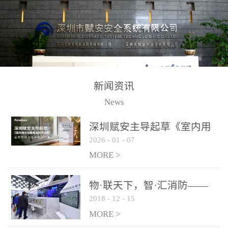
测方法已无法满足要求。
校验的总线传输技术、线
尤其是目前众多的大型影
路状态检测与保护技术、
剧院、会议展览中心、体
后向光电感烟探测技术、
育馆、大型仓库和隧道空
高可靠的系统抗干扰技术
间等，其建筑结构特殊、
等多项专利技术和专有技
防火分区过大，设施复杂
术，是赋安在火灾探测报
新闻资讯
火灾隐患多。一旦发生火
警领域三十多年技术积累
News
灾，由于烟气分层现象，
和工程实践的结晶。
传统的火灾关测器无法被
深圳赋安主导起草《室内用
及时缺发，不能及早发现
2026
-
01
-
07
光动能电池技术规程》 正式
和有效扑救火火，这不仅
布局光伏新能源产业
MORE >
给消防救接带来巨大的压
力和闲难，同时也将造成
物·联天下，智·汇消防——
巨大的经济损失和社会影
2018
-
12
-
15
赋安F&S 2018上海消防展圆
响，基至还会造成人员伤
满落幕
MORE >
亡。图像型火灾探测器正