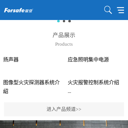
产品展示
Products
扬声器
应急照明集中电源
图像型火灾探测器系统介
火灾报警控制系统介绍
...
...
绍
进入产品频道>>
近年来高大空间建筑火灾
赋安火灾报警控制系统采
事故频发，传统的火灾探
用了具有仲裁机制和冗余