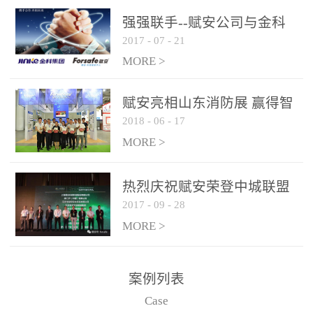
是针对这种高大空间建筑
强强联手--赋安公司与金科
物的消防设施、设备通过
2017
-
07
-
21
集团达成战略合作协议
现场图像的实时获取、预
MORE >
处理和特征提取分析，实
现火焰的跟踪和识别。能
赋安亮相山东消防展 赢得智
更早的进行预警，达到早
2018
-
06
-
17
慧消防新荣耀
报早防的效果。 系统构
MORE >
成示意图： 图像型火灾
探测器系统主要由探测端
和监控端两大部分组成。
热烈庆祝赋安荣登中城联盟
两者之间通过以太网相
2017
-
09
-
28
联合采购战略合作平台
联，一台监控主机最多可
MORE >
带载16台探测器同时探测
器需DC24V供电，若直接
案例列表
从监控主机上获取，最多
Case
只能接6台，超过的需从现