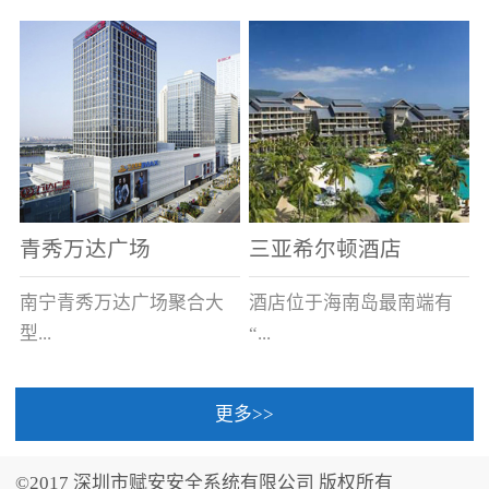
场电源箱或集中电源上接
线。
青秀万达广场
三亚希尔顿酒店
南宁青秀万达广场聚合大
酒店位于海南岛最南端有
型...
“...
更多>>
商业广场、城市商业街
中国的海岛天堂”之美称的
区、步行街、百货、大型
三亚，拥有501间客房、套
©2017 深圳市赋安安全系统有限公司 版权所有
超市、甲级写字楼、城市
间和别墅，带住客领略奢