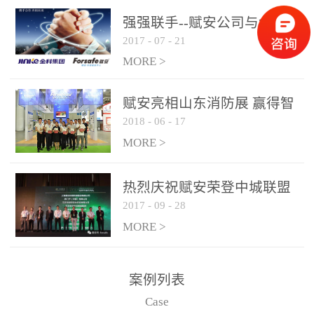
是针对这种高大空间建筑
强强联手--赋安公司与金科
物的消防设施、设备通过
2017
-
07
-
21
集团达成战略合作协议
现场图像的实时获取、预
MORE >
处理和特征提取分析，实
现火焰的跟踪和识别。能
赋安亮相山东消防展 赢得智
更早的进行预警，达到早
2018
-
06
-
17
慧消防新荣耀
报早防的效果。 系统构
MORE >
成示意图： 图像型火灾
探测器系统主要由探测端
和监控端两大部分组成。
热烈庆祝赋安荣登中城联盟
两者之间通过以太网相
2017
-
09
-
28
联合采购战略合作平台
联，一台监控主机最多可
MORE >
带载16台探测器同时探测
器需DC24V供电，若直接
案例列表
从监控主机上获取，最多
Case
只能接6台，超过的需从现