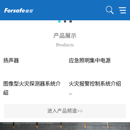
产品展示
Products
扬声器
应急照明集中电源
图像型火灾探测器系统介
火灾报警控制系统介绍
...
...
绍
进入产品频道>>
近年来高大空间建筑火灾
赋安火灾报警控制系统采
事故频发，传统的火灾探
用了具有仲裁机制和冗余