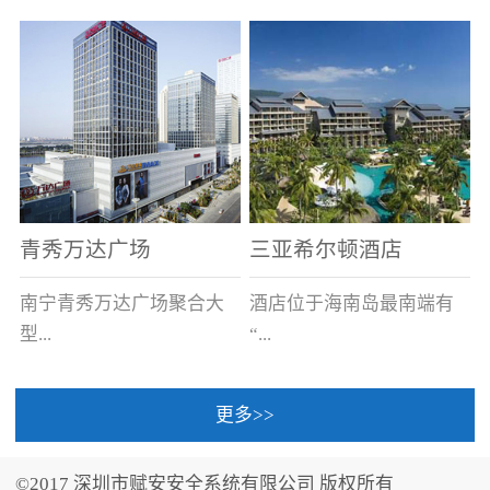
场电源箱或集中电源上接
线。
青秀万达广场
三亚希尔顿酒店
南宁青秀万达广场聚合大
酒店位于海南岛最南端有
型...
“...
更多>>
商业广场、城市商业街
中国的海岛天堂”之美称的
区、步行街、百货、大型
三亚，拥有501间客房、套
©2017 深圳市赋安安全系统有限公司 版权所有
超市、甲级写字楼、城市
间和别墅，带住客领略奢