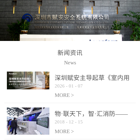
测方法已无法满足要求。
校验的总线传输技术、线
尤其是目前众多的大型影
路状态检测与保护技术、
剧院、会议展览中心、体
后向光电感烟探测技术、
育馆、大型仓库和隧道空
高可靠的系统抗干扰技术
间等，其建筑结构特殊、
等多项专利技术和专有技
防火分区过大，设施复杂
术，是赋安在火灾探测报
新闻资讯
火灾隐患多。一旦发生火
警领域三十多年技术积累
News
灾，由于烟气分层现象，
和工程实践的结晶。
传统的火灾关测器无法被
深圳赋安主导起草《室内用
及时缺发，不能及早发现
2026
-
01
-
07
光动能电池技术规程》 正式
和有效扑救火火，这不仅
布局光伏新能源产业
MORE >
给消防救接带来巨大的压
力和闲难，同时也将造成
物·联天下，智·汇消防——
巨大的经济损失和社会影
2018
-
12
-
15
赋安F&S 2018上海消防展圆
响，基至还会造成人员伤
满落幕
MORE >
亡。图像型火灾探测器正