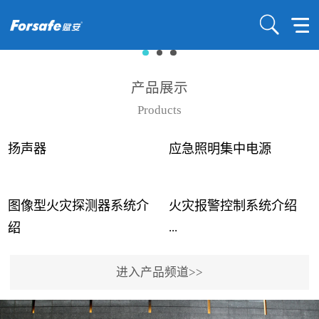
产品展示
Products
扬声器
应急照明集中电源
图像型火灾探测器系统介
火灾报警控制系统介绍
...
...
绍
进入产品频道>>
近年来高大空间建筑火灾
赋安火灾报警控制系统采
事故频发，传统的火灾探
用了具有仲裁机制和冗余