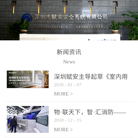
测方法已无法满足要求。
校验的总线传输技术、线
尤其是目前众多的大型影
路状态检测与保护技术、
剧院、会议展览中心、体
后向光电感烟探测技术、
育馆、大型仓库和隧道空
高可靠的系统抗干扰技术
间等，其建筑结构特殊、
等多项专利技术和专有技
防火分区过大，设施复杂
术，是赋安在火灾探测报
新闻资讯
火灾隐患多。一旦发生火
警领域三十多年技术积累
News
灾，由于烟气分层现象，
和工程实践的结晶。
传统的火灾关测器无法被
深圳赋安主导起草《室内用
及时缺发，不能及早发现
2026
-
01
-
07
光动能电池技术规程》 正式
和有效扑救火火，这不仅
布局光伏新能源产业
MORE >
给消防救接带来巨大的压
力和闲难，同时也将造成
物·联天下，智·汇消防——
巨大的经济损失和社会影
2018
-
12
-
15
赋安F&S 2018上海消防展圆
响，基至还会造成人员伤
满落幕
MORE >
亡。图像型火灾探测器正