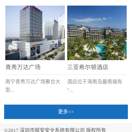
场电源箱或集中电源上接
线。
青秀万达广场
三亚希尔顿酒店
南宁青秀万达广场聚合大
酒店位于海南岛最南端有
型...
“...
更多>>
商业广场、城市商业街
中国的海岛天堂”之美称的
区、步行街、百货、大型
三亚，拥有501间客房、套
©2017 深圳市赋安安全系统有限公司 版权所有
超市、甲级写字楼、城市
间和别墅，带住客领略奢