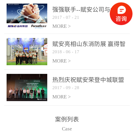
是针对这种高大空间建筑
强强联手--赋安公司与金科
物的消防设施、设备通过
2017
-
07
-
21
集团达成战略合作协议
现场图像的实时获取、预
MORE >
处理和特征提取分析，实
现火焰的跟踪和识别。能
赋安亮相山东消防展 赢得智
更早的进行预警，达到早
2018
-
06
-
17
慧消防新荣耀
报早防的效果。 系统构
MORE >
成示意图： 图像型火灾
探测器系统主要由探测端
和监控端两大部分组成。
热烈庆祝赋安荣登中城联盟
两者之间通过以太网相
2017
-
09
-
28
联合采购战略合作平台
联，一台监控主机最多可
MORE >
带载16台探测器同时探测
器需DC24V供电，若直接
案例列表
从监控主机上获取，最多
Case
只能接6台，超过的需从现