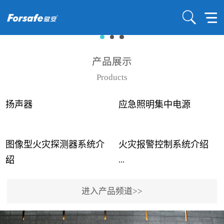
产品展示
Products
扬声器
应急照明集中电源
图像型火灾探测器系统介
火灾报警控制系统介绍
...
...
绍
进入产品频道>>
近年来高大空间建筑火灾
赋安火灾报警控制系统采
事故频发，传统的火灾探
用了具有仲裁机制和冗余