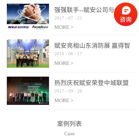
是针对这种高大空间建筑
强强联手--赋安公司与金科
物的消防设施、设备通过
2017
-
07
-
21
集团达成战略合作协议
现场图像的实时获取、预
MORE >
处理和特征提取分析，实
现火焰的跟踪和识别。能
赋安亮相山东消防展 赢得智
更早的进行预警，达到早
2018
-
06
-
17
慧消防新荣耀
报早防的效果。 系统构
MORE >
成示意图： 图像型火灾
探测器系统主要由探测端
和监控端两大部分组成。
热烈庆祝赋安荣登中城联盟
两者之间通过以太网相
2017
-
09
-
28
联合采购战略合作平台
联，一台监控主机最多可
MORE >
带载16台探测器同时探测
器需DC24V供电，若直接
案例列表
从监控主机上获取，最多
Case
只能接6台，超过的需从现