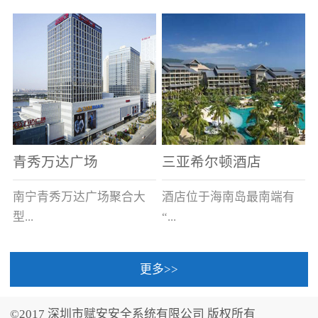
场电源箱或集中电源上接
线。
青秀万达广场
三亚希尔顿酒店
南宁青秀万达广场聚合大
酒店位于海南岛最南端有
型...
“...
更多>>
商业广场、城市商业街
中国的海岛天堂”之美称的
区、步行街、百货、大型
三亚，拥有501间客房、套
©2017 深圳市赋安安全系统有限公司 版权所有
超市、甲级写字楼、城市
间和别墅，带住客领略奢