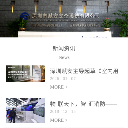
测方法已无法满足要求。
校验的总线传输技术、线
尤其是目前众多的大型影
路状态检测与保护技术、
剧院、会议展览中心、体
后向光电感烟探测技术、
育馆、大型仓库和隧道空
高可靠的系统抗干扰技术
间等，其建筑结构特殊、
等多项专利技术和专有技
防火分区过大，设施复杂
术，是赋安在火灾探测报
新闻资讯
火灾隐患多。一旦发生火
警领域三十多年技术积累
News
灾，由于烟气分层现象，
和工程实践的结晶。
传统的火灾关测器无法被
深圳赋安主导起草《室内用
及时缺发，不能及早发现
2026
-
01
-
07
光动能电池技术规程》 正式
和有效扑救火火，这不仅
布局光伏新能源产业
MORE >
给消防救接带来巨大的压
力和闲难，同时也将造成
物·联天下，智·汇消防——
巨大的经济损失和社会影
2018
-
12
-
15
赋安F&S 2018上海消防展圆
响，基至还会造成人员伤
满落幕
MORE >
亡。图像型火灾探测器正