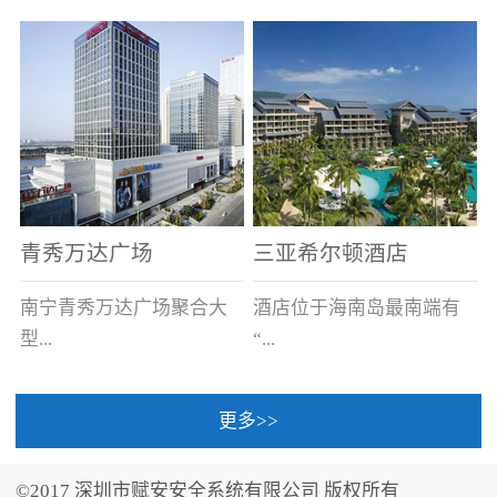
场电源箱或集中电源上接
线。
青秀万达广场
三亚希尔顿酒店
南宁青秀万达广场聚合大
酒店位于海南岛最南端有
型...
“...
更多>>
商业广场、城市商业街
中国的海岛天堂”之美称的
区、步行街、百货、大型
三亚，拥有501间客房、套
©2017 深圳市赋安安全系统有限公司 版权所有
超市、甲级写字楼、城市
间和别墅，带住客领略奢