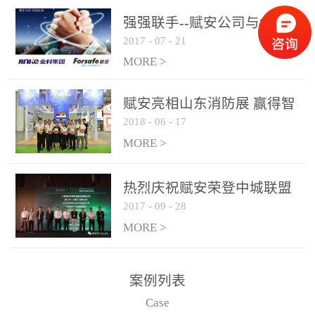
是针对这种高大空间建筑
强强联手--赋安公司与金科
物的消防设施、设备通过
2017
-
07
-
21
集团达成战略合作协议
现场图像的实时获取、预
MORE >
处理和特征提取分析，实
现火焰的跟踪和识别。能
赋安亮相山东消防展 赢得智
更早的进行预警，达到早
2018
-
06
-
17
慧消防新荣耀
报早防的效果。 系统构
MORE >
成示意图： 图像型火灾
探测器系统主要由探测端
和监控端两大部分组成。
热烈庆祝赋安荣登中城联盟
两者之间通过以太网相
2017
-
09
-
28
联合采购战略合作平台
联，一台监控主机最多可
MORE >
带载16台探测器同时探测
器需DC24V供电，若直接
案例列表
从监控主机上获取，最多
Case
只能接6台，超过的需从现