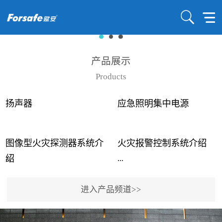
产品展示
Products
扬声器
应急照明集中电源
图像型火灾探测器系统介
火灾报警控制系统介绍
...
...
绍
进入产品频道>>
近年来高大空间建筑火灾
赋安火灾报警控制系统采
事故频发，传统的火灾探
用了具有仲裁机制和冗余