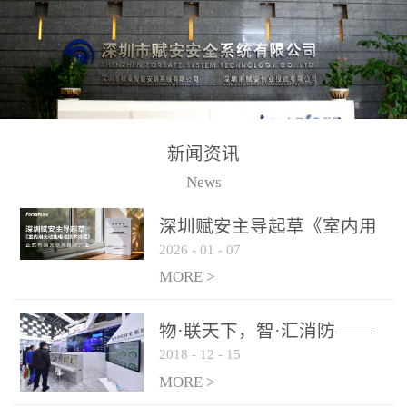
测方法已无法满足要求。
校验的总线传输技术、线
尤其是目前众多的大型影
路状态检测与保护技术、
剧院、会议展览中心、体
后向光电感烟探测技术、
育馆、大型仓库和隧道空
高可靠的系统抗干扰技术
间等，其建筑结构特殊、
等多项专利技术和专有技
防火分区过大，设施复杂
术，是赋安在火灾探测报
新闻资讯
火灾隐患多。一旦发生火
警领域三十多年技术积累
News
灾，由于烟气分层现象，
和工程实践的结晶。
传统的火灾关测器无法被
深圳赋安主导起草《室内用
及时缺发，不能及早发现
2026
-
01
-
07
光动能电池技术规程》 正式
和有效扑救火火，这不仅
布局光伏新能源产业
MORE >
给消防救接带来巨大的压
力和闲难，同时也将造成
物·联天下，智·汇消防——
巨大的经济损失和社会影
2018
-
12
-
15
赋安F&S 2018上海消防展圆
响，基至还会造成人员伤
满落幕
MORE >
亡。图像型火灾探测器正