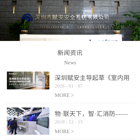
测方法已无法满足要求。
校验的总线传输技术、线
尤其是目前众多的大型影
路状态检测与保护技术、
剧院、会议展览中心、体
后向光电感烟探测技术、
育馆、大型仓库和隧道空
高可靠的系统抗干扰技术
间等，其建筑结构特殊、
等多项专利技术和专有技
防火分区过大，设施复杂
术，是赋安在火灾探测报
新闻资讯
火灾隐患多。一旦发生火
警领域三十多年技术积累
News
灾，由于烟气分层现象，
和工程实践的结晶。
传统的火灾关测器无法被
深圳赋安主导起草《室内用
及时缺发，不能及早发现
2026
-
01
-
07
光动能电池技术规程》 正式
和有效扑救火火，这不仅
布局光伏新能源产业
MORE >
给消防救接带来巨大的压
力和闲难，同时也将造成
物·联天下，智·汇消防——
巨大的经济损失和社会影
2018
-
12
-
15
赋安F&S 2018上海消防展圆
响，基至还会造成人员伤
满落幕
MORE >
亡。图像型火灾探测器正