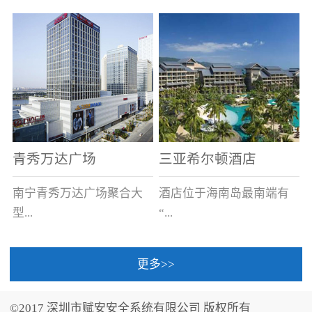
场电源箱或集中电源上接
线。
青秀万达广场
三亚希尔顿酒店
南宁青秀万达广场聚合大
酒店位于海南岛最南端有
型...
“...
更多>>
商业广场、城市商业街
中国的海岛天堂”之美称的
区、步行街、百货、大型
三亚，拥有501间客房、套
©2017 深圳市赋安安全系统有限公司 版权所有
超市、甲级写字楼、城市
间和别墅，带住客领略奢