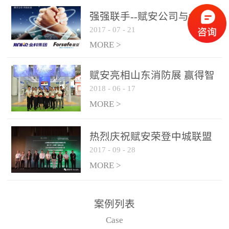
是针对这种高大空间建筑
强强联手--赋安公司与金科
物的消防设施、设备通过
2017
-
07
-
21
集团达成战略合作协议
现场图像的实时获取、预
MORE >
处理和特征提取分析，实
现火焰的跟踪和识别。能
赋安亮相山东消防展 赢得智
更早的进行预警，达到早
2018
-
06
-
17
慧消防新荣耀
报早防的效果。 系统构
MORE >
成示意图： 图像型火灾
探测器系统主要由探测端
和监控端两大部分组成。
热烈庆祝赋安荣登中城联盟
两者之间通过以太网相
2017
-
09
-
28
联合采购战略合作平台
联，一台监控主机最多可
MORE >
带载16台探测器同时探测
器需DC24V供电，若直接
案例列表
从监控主机上获取，最多
Case
只能接6台，超过的需从现