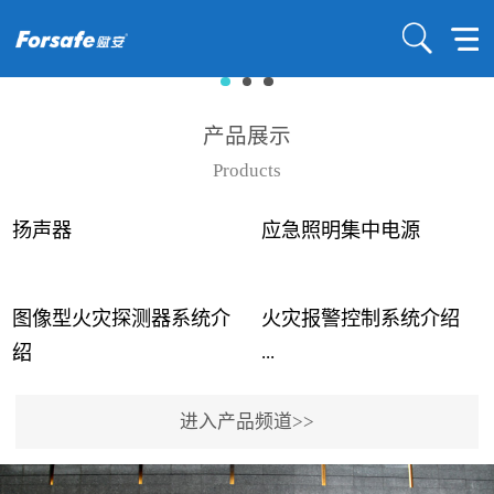
产品展示
Products
扬声器
应急照明集中电源
图像型火灾探测器系统介
火灾报警控制系统介绍
...
...
绍
进入产品频道>>
近年来高大空间建筑火灾
赋安火灾报警控制系统采
事故频发，传统的火灾探
用了具有仲裁机制和冗余