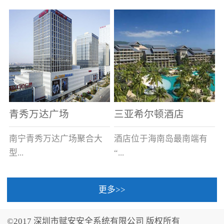
场电源箱或集中电源上接
线。
青秀万达广场
三亚希尔顿酒店
南宁青秀万达广场聚合大
酒店位于海南岛最南端有
型...
“...
更多>>
商业广场、城市商业街
中国的海岛天堂”之美称的
区、步行街、百货、大型
三亚，拥有501间客房、套
©2017 深圳市赋安安全系统有限公司 版权所有
超市、甲级写字楼、城市
间和别墅，带住客领略奢