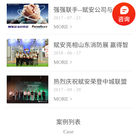
是针对这种高大空间建筑
强强联手--赋安公司与金科
物的消防设施、设备通过
2017
-
07
-
21
集团达成战略合作协议
现场图像的实时获取、预
MORE >
处理和特征提取分析，实
现火焰的跟踪和识别。能
赋安亮相山东消防展 赢得智
更早的进行预警，达到早
2018
-
06
-
17
慧消防新荣耀
报早防的效果。 系统构
MORE >
成示意图： 图像型火灾
探测器系统主要由探测端
和监控端两大部分组成。
热烈庆祝赋安荣登中城联盟
两者之间通过以太网相
2017
-
09
-
28
联合采购战略合作平台
联，一台监控主机最多可
MORE >
带载16台探测器同时探测
器需DC24V供电，若直接
案例列表
从监控主机上获取，最多
Case
只能接6台，超过的需从现