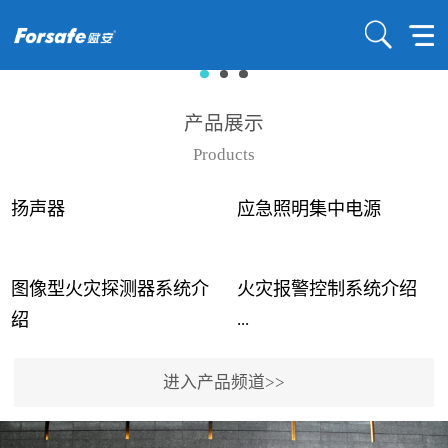
产品展示
Products
扬声器
应急照明集中电源
图像型火灾探测器系统介
火灾报警控制系统介绍
...
...
绍
进入产品频道>>
近年来高大空间建筑火灾
赋安火灾报警控制系统采
事故频发，传统的火灾探
用了具有仲裁机制和冗余