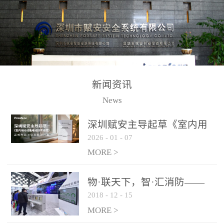
测方法已无法满足要求。
校验的总线传输技术、线
尤其是目前众多的大型影
路状态检测与保护技术、
剧院、会议展览中心、体
后向光电感烟探测技术、
育馆、大型仓库和隧道空
高可靠的系统抗干扰技术
间等，其建筑结构特殊、
等多项专利技术和专有技
防火分区过大，设施复杂
术，是赋安在火灾探测报
新闻资讯
火灾隐患多。一旦发生火
警领域三十多年技术积累
News
灾，由于烟气分层现象，
和工程实践的结晶。
传统的火灾关测器无法被
深圳赋安主导起草《室内用
及时缺发，不能及早发现
2026
-
01
-
07
光动能电池技术规程》 正式
和有效扑救火火，这不仅
布局光伏新能源产业
MORE >
给消防救接带来巨大的压
力和闲难，同时也将造成
物·联天下，智·汇消防——
巨大的经济损失和社会影
2018
-
12
-
15
赋安F&S 2018上海消防展圆
响，基至还会造成人员伤
满落幕
MORE >
亡。图像型火灾探测器正