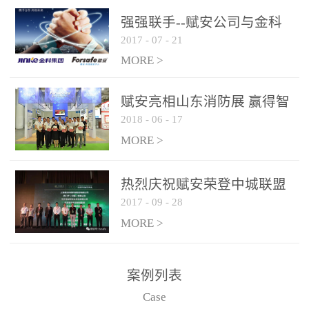
是针对这种高大空间建筑
强强联手--赋安公司与金科
物的消防设施、设备通过
2017
-
07
-
21
集团达成战略合作协议
现场图像的实时获取、预
MORE >
处理和特征提取分析，实
现火焰的跟踪和识别。能
赋安亮相山东消防展 赢得智
更早的进行预警，达到早
2018
-
06
-
17
慧消防新荣耀
报早防的效果。 系统构
MORE >
成示意图： 图像型火灾
探测器系统主要由探测端
和监控端两大部分组成。
热烈庆祝赋安荣登中城联盟
两者之间通过以太网相
2017
-
09
-
28
联合采购战略合作平台
联，一台监控主机最多可
MORE >
带载16台探测器同时探测
器需DC24V供电，若直接
案例列表
从监控主机上获取，最多
Case
只能接6台，超过的需从现