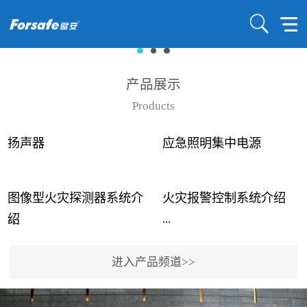
产品展示
Products
扬声器
应急照明集中电源
图像型火灾探测器系统介
火灾报警控制系统介绍
...
...
绍
进入产品频道>>
近年来高大空间建筑火灾
赋安火灾报警控制系统采
事故频发，传统的火灾探
用了具有仲裁机制和冗余