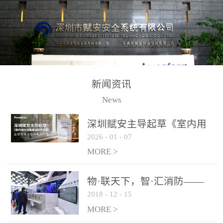
测方法已无法满足要求。
校验的总线传输技术、线
尤其是目前众多的大型影
路状态检测与保护技术、
剧院、会议展览中心、体
后向光电感烟探测技术、
育馆、大型仓库和隧道空
高可靠的系统抗干扰技术
间等，其建筑结构特殊、
等多项专利技术和专有技
防火分区过大，设施复杂
术，是赋安在火灾探测报
新闻资讯
火灾隐患多。一旦发生火
警领域三十多年技术积累
News
灾，由于烟气分层现象，
和工程实践的结晶。
传统的火灾关测器无法被
深圳赋安主导起草《室内用
及时缺发，不能及早发现
2026
-
01
-
07
光动能电池技术规程》 正式
和有效扑救火火，这不仅
布局光伏新能源产业
MORE >
给消防救接带来巨大的压
力和闲难，同时也将造成
物·联天下，智·汇消防——
巨大的经济损失和社会影
2018
-
12
-
15
赋安F&S 2018上海消防展圆
响，基至还会造成人员伤
满落幕
MORE >
亡。图像型火灾探测器正