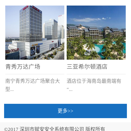
场电源箱或集中电源上接
线。
青秀万达广场
三亚希尔顿酒店
南宁青秀万达广场聚合大
酒店位于海南岛最南端有
型...
“...
更多>>
商业广场、城市商业街
中国的海岛天堂”之美称的
区、步行街、百货、大型
三亚，拥有501间客房、套
©2017 深圳市赋安安全系统有限公司 版权所有
超市、甲级写字楼、城市
间和别墅，带住客领略奢