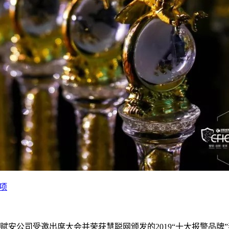
奖项
，赋安公司受邀出席大会并荣获慧聪网颁发的2019“十大报警品牌”奖项。