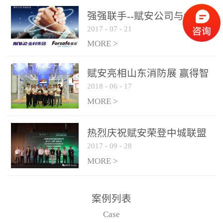
是针对这种高大空间建筑
强强联手--赋安公司与金科
物的消防设施、设备通过
2017
-
07
-
21
集团达成战略合作协议
现场图像的实时获取、预
MORE >
处理和特征提取分析，实
现火焰的跟踪和识别。能
赋安亮相山东消防展 赢得智
更早的进行预警，达到早
2018
-
06
-
17
慧消防新荣耀
报早防的效果。 系统构
MORE >
成示意图： 图像型火灾
探测器系统主要由探测端
和监控端两大部分组成。
热烈庆祝赋安荣登中城联盟
两者之间通过以太网相
2017
-
09
-
28
联合采购战略合作平台
联，一台监控主机最多可
MORE >
带载16台探测器同时探测
器需DC24V供电，若直接
案例列表
从监控主机上获取，最多
Case
只能接6台，超过的需从现