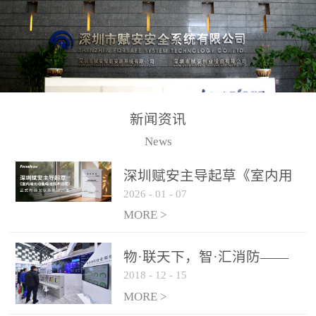
测方法已无法满足要求。
校验的总线传输技术、线
尤其是目前众多的大型影
路状态检测与保护技术、
剧院、会议展览中心、体
后向光电感烟探测技术、
育馆、大型仓库和隧道空
高可靠的系统抗干扰技术
间等，其建筑结构特殊、
等多项专利技术和专有技
防火分区过大，设施复杂
术，是赋安在火灾探测报
新闻资讯
火灾隐患多。一旦发生火
警领域三十多年技术积累
News
灾，由于烟气分层现象，
和工程实践的结晶。
传统的火灾关测器无法被
深圳赋安主导起草《室内用
及时缺发，不能及早发现
2026
-
01
-
07
光动能电池技术规程》 正式
和有效扑救火火，这不仅
布局光伏新能源产业
MORE >
给消防救接带来巨大的压
力和闲难，同时也将造成
物·联天下，智·汇消防——
巨大的经济损失和社会影
2018
-
12
-
15
赋安F&S 2018上海消防展圆
响，基至还会造成人员伤
满落幕
MORE >
亡。图像型火灾探测器正