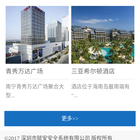
场电源箱或集中电源上接
线。
青秀万达广场
三亚希尔顿酒店
南宁青秀万达广场聚合大
酒店位于海南岛最南端有
型...
“...
更多>>
商业广场、城市商业街
中国的海岛天堂”之美称的
区、步行街、百货、大型
三亚，拥有501间客房、套
©2017 深圳市赋安安全系统有限公司 版权所有
超市、甲级写字楼、城市
间和别墅，带住客领略奢