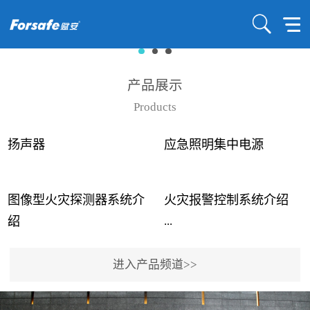
产品展示
Products
扬声器
应急照明集中电源
图像型火灾探测器系统介
火灾报警控制系统介绍
...
...
绍
进入产品频道>>
近年来高大空间建筑火灾
赋安火灾报警控制系统采
事故频发，传统的火灾探
用了具有仲裁机制和冗余