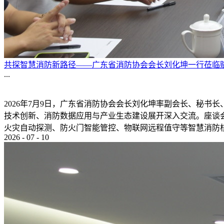
共探智慧消防新路径——广东省消防协会会长刘化坤一行莅临
...
2026年7月9日，广东省消防协会会长刘化坤率副会长、秘
技术创新、消防数据应用与产业生态建设展开深入交流。座谈
火灾自动探测、防火门智能管控、物联网远程值守等智慧消防核心
2026
-
07
-
10