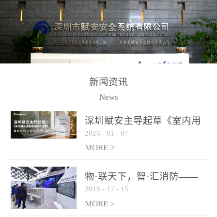
测方法已无法满足要求。
校验的总线传输技术、线
尤其是目前众多的大型影
路状态检测与保护技术、
剧院、会议展览中心、体
后向光电感烟探测技术、
育馆、大型仓库和隧道空
高可靠的系统抗干扰技术
间等，其建筑结构特殊、
等多项专利技术和专有技
防火分区过大，设施复杂
术，是赋安在火灾探测报
新闻资讯
火灾隐患多。一旦发生火
警领域三十多年技术积累
News
灾，由于烟气分层现象，
和工程实践的结晶。
传统的火灾关测器无法被
深圳赋安主导起草《室内用
及时缺发，不能及早发现
2026
-
01
-
07
光动能电池技术规程》 正式
和有效扑救火火，这不仅
布局光伏新能源产业
MORE >
给消防救接带来巨大的压
力和闲难，同时也将造成
物·联天下，智·汇消防——
巨大的经济损失和社会影
2018
-
12
-
15
赋安F&S 2018上海消防展圆
响，基至还会造成人员伤
满落幕
MORE >
亡。图像型火灾探测器正