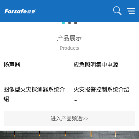
产品展示
Products
扬声器
应急照明集中电源
图像型火灾探测器系统介
火灾报警控制系统介绍
...
...
绍
进入产品频道>>
近年来高大空间建筑火灾
赋安火灾报警控制系统采
事故频发，传统的火灾探
用了具有仲裁机制和冗余