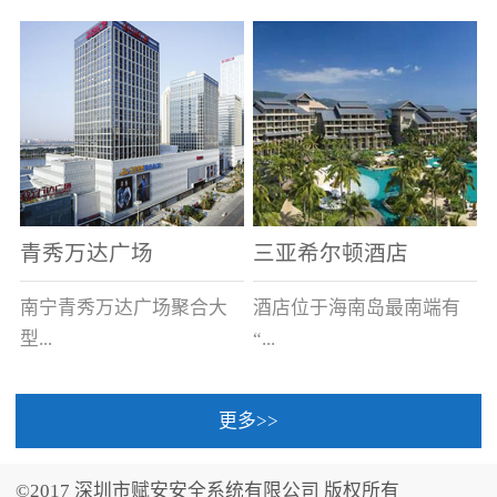
场电源箱或集中电源上接
线。
青秀万达广场
三亚希尔顿酒店
南宁青秀万达广场聚合大
酒店位于海南岛最南端有
型...
“...
更多>>
商业广场、城市商业街
中国的海岛天堂”之美称的
区、步行街、百货、大型
三亚，拥有501间客房、套
©2017 深圳市赋安安全系统有限公司 版权所有
超市、甲级写字楼、城市
间和别墅，带住客领略奢