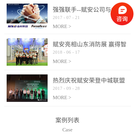
是针对这种高大空间建筑
强强联手--赋安公司与金科
物的消防设施、设备通过
2017
-
07
-
21
集团达成战略合作协议
现场图像的实时获取、预
MORE >
处理和特征提取分析，实
现火焰的跟踪和识别。能
赋安亮相山东消防展 赢得智
更早的进行预警，达到早
2018
-
06
-
17
慧消防新荣耀
报早防的效果。 系统构
MORE >
成示意图： 图像型火灾
探测器系统主要由探测端
和监控端两大部分组成。
热烈庆祝赋安荣登中城联盟
两者之间通过以太网相
2017
-
09
-
28
联合采购战略合作平台
联，一台监控主机最多可
MORE >
带载16台探测器同时探测
器需DC24V供电，若直接
案例列表
从监控主机上获取，最多
Case
只能接6台，超过的需从现