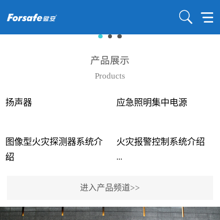
产品展示
Products
扬声器
应急照明集中电源
图像型火灾探测器系统介
火灾报警控制系统介绍
...
...
绍
进入产品频道>>
近年来高大空间建筑火灾
赋安火灾报警控制系统采
事故频发，传统的火灾探
用了具有仲裁机制和冗余