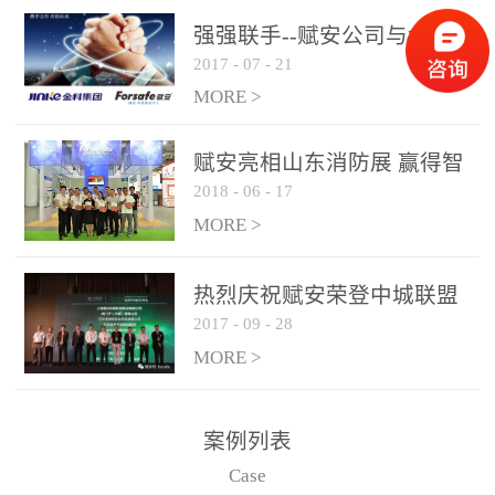
是针对这种高大空间建筑
强强联手--赋安公司与金科
物的消防设施、设备通过
2017
-
07
-
21
集团达成战略合作协议
现场图像的实时获取、预
MORE >
处理和特征提取分析，实
现火焰的跟踪和识别。能
赋安亮相山东消防展 赢得智
更早的进行预警，达到早
2018
-
06
-
17
慧消防新荣耀
报早防的效果。 系统构
MORE >
成示意图： 图像型火灾
探测器系统主要由探测端
和监控端两大部分组成。
热烈庆祝赋安荣登中城联盟
两者之间通过以太网相
2017
-
09
-
28
联合采购战略合作平台
联，一台监控主机最多可
MORE >
带载16台探测器同时探测
器需DC24V供电，若直接
案例列表
从监控主机上获取，最多
Case
只能接6台，超过的需从现