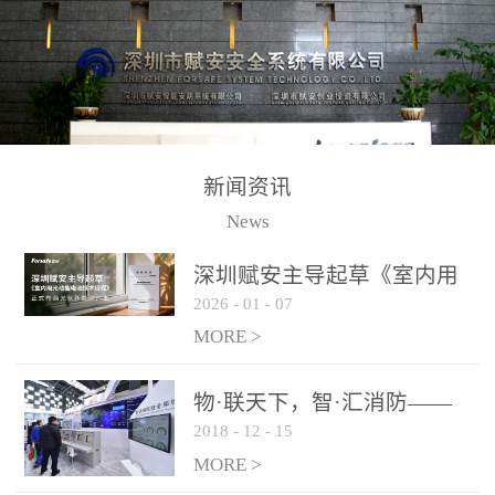
测方法已无法满足要求。
校验的总线传输技术、线
尤其是目前众多的大型影
路状态检测与保护技术、
剧院、会议展览中心、体
后向光电感烟探测技术、
育馆、大型仓库和隧道空
高可靠的系统抗干扰技术
间等，其建筑结构特殊、
等多项专利技术和专有技
防火分区过大，设施复杂
术，是赋安在火灾探测报
新闻资讯
火灾隐患多。一旦发生火
警领域三十多年技术积累
News
灾，由于烟气分层现象，
和工程实践的结晶。
传统的火灾关测器无法被
深圳赋安主导起草《室内用
及时缺发，不能及早发现
2026
-
01
-
07
光动能电池技术规程》 正式
和有效扑救火火，这不仅
布局光伏新能源产业
MORE >
给消防救接带来巨大的压
力和闲难，同时也将造成
物·联天下，智·汇消防——
巨大的经济损失和社会影
2018
-
12
-
15
赋安F&S 2018上海消防展圆
响，基至还会造成人员伤
满落幕
MORE >
亡。图像型火灾探测器正