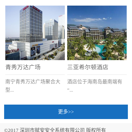
场电源箱或集中电源上接
线。
青秀万达广场
三亚希尔顿酒店
南宁青秀万达广场聚合大
酒店位于海南岛最南端有
型...
“...
更多>>
商业广场、城市商业街
中国的海岛天堂”之美称的
区、步行街、百货、大型
三亚，拥有501间客房、套
©2017 深圳市赋安安全系统有限公司 版权所有
超市、甲级写字楼、城市
间和别墅，带住客领略奢