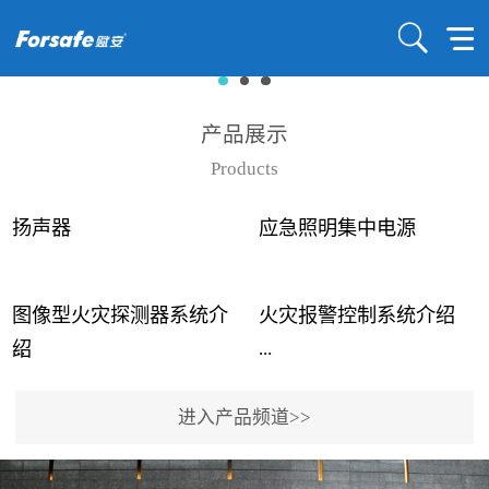
产品展示
Products
扬声器
应急照明集中电源
图像型火灾探测器系统介
火灾报警控制系统介绍
...
...
绍
进入产品频道>>
近年来高大空间建筑火灾
赋安火灾报警控制系统采
事故频发，传统的火灾探
用了具有仲裁机制和冗余