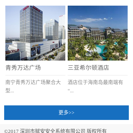
场电源箱或集中电源上接
线。
青秀万达广场
三亚希尔顿酒店
南宁青秀万达广场聚合大
酒店位于海南岛最南端有
型...
“...
更多>>
商业广场、城市商业街
中国的海岛天堂”之美称的
区、步行街、百货、大型
三亚，拥有501间客房、套
©2017 深圳市赋安安全系统有限公司 版权所有
超市、甲级写字楼、城市
间和别墅，带住客领略奢