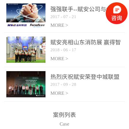
是针对这种高大空间建筑
强强联手--赋安公司与金科
物的消防设施、设备通过
2017
-
07
-
21
集团达成战略合作协议
现场图像的实时获取、预
MORE >
处理和特征提取分析，实
现火焰的跟踪和识别。能
赋安亮相山东消防展 赢得智
更早的进行预警，达到早
2018
-
06
-
17
慧消防新荣耀
报早防的效果。 系统构
MORE >
成示意图： 图像型火灾
探测器系统主要由探测端
和监控端两大部分组成。
热烈庆祝赋安荣登中城联盟
两者之间通过以太网相
2017
-
09
-
28
联合采购战略合作平台
联，一台监控主机最多可
MORE >
带载16台探测器同时探测
器需DC24V供电，若直接
案例列表
从监控主机上获取，最多
Case
只能接6台，超过的需从现