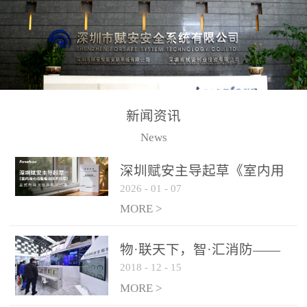
测方法已无法满足要求。
校验的总线传输技术、线
尤其是目前众多的大型影
路状态检测与保护技术、
剧院、会议展览中心、体
后向光电感烟探测技术、
育馆、大型仓库和隧道空
高可靠的系统抗干扰技术
间等，其建筑结构特殊、
等多项专利技术和专有技
防火分区过大，设施复杂
术，是赋安在火灾探测报
新闻资讯
火灾隐患多。一旦发生火
警领域三十多年技术积累
News
灾，由于烟气分层现象，
和工程实践的结晶。
传统的火灾关测器无法被
深圳赋安主导起草《室内用
及时缺发，不能及早发现
2026
-
01
-
07
光动能电池技术规程》 正式
和有效扑救火火，这不仅
布局光伏新能源产业
MORE >
给消防救接带来巨大的压
力和闲难，同时也将造成
物·联天下，智·汇消防——
巨大的经济损失和社会影
2018
-
12
-
15
赋安F&S 2018上海消防展圆
响，基至还会造成人员伤
满落幕
MORE >
亡。图像型火灾探测器正