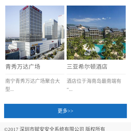
场电源箱或集中电源上接
线。
青秀万达广场
三亚希尔顿酒店
南宁青秀万达广场聚合大
酒店位于海南岛最南端有
型...
“...
更多>>
商业广场、城市商业街
中国的海岛天堂”之美称的
区、步行街、百货、大型
三亚，拥有501间客房、套
©2017 深圳市赋安安全系统有限公司 版权所有
超市、甲级写字楼、城市
间和别墅，带住客领略奢