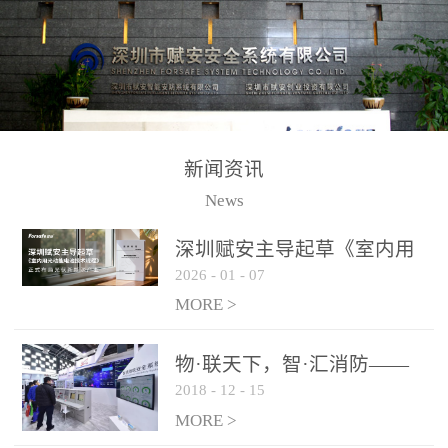
测方法已无法满足要求。
校验的总线传输技术、线
尤其是目前众多的大型影
路状态检测与保护技术、
剧院、会议展览中心、体
后向光电感烟探测技术、
育馆、大型仓库和隧道空
高可靠的系统抗干扰技术
间等，其建筑结构特殊、
等多项专利技术和专有技
防火分区过大，设施复杂
术，是赋安在火灾探测报
新闻资讯
火灾隐患多。一旦发生火
警领域三十多年技术积累
News
灾，由于烟气分层现象，
和工程实践的结晶。
传统的火灾关测器无法被
深圳赋安主导起草《室内用
及时缺发，不能及早发现
2026
-
01
-
07
光动能电池技术规程》 正式
和有效扑救火火，这不仅
布局光伏新能源产业
MORE >
给消防救接带来巨大的压
力和闲难，同时也将造成
物·联天下，智·汇消防——
巨大的经济损失和社会影
2018
-
12
-
15
赋安F&S 2018上海消防展圆
响，基至还会造成人员伤
满落幕
MORE >
亡。图像型火灾探测器正