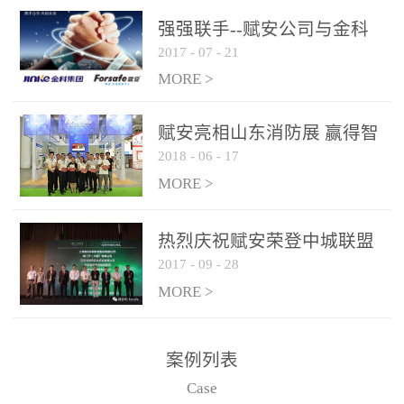
是针对这种高大空间建筑
强强联手--赋安公司与金科
物的消防设施、设备通过
2017
-
07
-
21
集团达成战略合作协议
现场图像的实时获取、预
MORE >
处理和特征提取分析，实
现火焰的跟踪和识别。能
赋安亮相山东消防展 赢得智
更早的进行预警，达到早
2018
-
06
-
17
慧消防新荣耀
报早防的效果。 系统构
MORE >
成示意图： 图像型火灾
探测器系统主要由探测端
和监控端两大部分组成。
热烈庆祝赋安荣登中城联盟
两者之间通过以太网相
2017
-
09
-
28
联合采购战略合作平台
联，一台监控主机最多可
MORE >
带载16台探测器同时探测
器需DC24V供电，若直接
案例列表
从监控主机上获取，最多
Case
只能接6台，超过的需从现